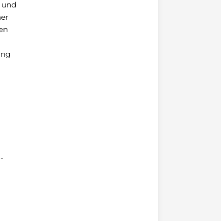
g und
ner
gen
ung
-