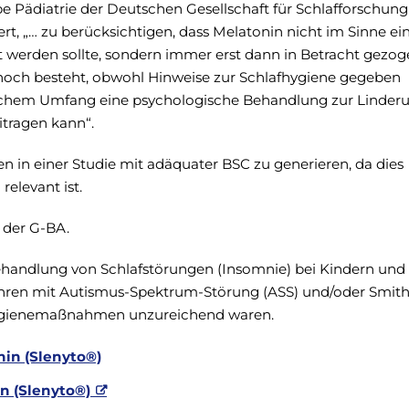
pe Pädiatrie der Deutschen Gesellschaft für Schlafforschun
rt, „… zu berücksichtigen, dass Melatonin nicht im Sinne ei
 werden sollte, sondern immer erst dann in Betracht gezo
noch besteht, obwohl Hinweise zur Schlafhygiene gegeben
lchem Umfang eine psychologische Behandlung zur Linder
itragen kann“.
 in einer Studie mit adäquater BSC zu generieren, da dies
relevant ist.
 der G-BA.
Behandlung von Schlafstörungen (Insomnie) bei Kindern und
ahren mit Autismus-Spektrum-Störung (ASS) und/oder Smith
ygienemaßnahmen unzureichend waren.
in (Slenyto®)
n (Slenyto®)