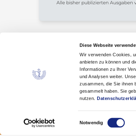
Alle bisher publizierten Ausgaben
Diese Webseite verwende
Wir verwenden Cookies, um
Kontakt
anbieten zu können und di
Arzneimittelkommission der deutschen Ärztes
Informationen zu Ihrer Ve
Fachausschuss der Bundesärztekammer
und Analysen weiter. Unse
zusammen, die Sie ihnen b
Bundesärztekammer
gesammelt haben. Sie gebe
Arbeitsgemeinschaft der deutschen Ärzteka
nutzen.
Datenschutzerkl
Dezernat 6 – Wissenschaft, Forschung und Eth
Herbert-Lewin-Platz 1, 10623 Berlin
akdae@baek.de
Einwilligungsauswahl
Notwendig
© 2026