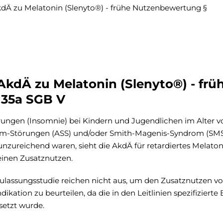
kdÄ zu Melatonin (Slenyto®) - frühe Nutzenbewertung §
kdÄ zu Melatonin (Slenyto®) - frü
 35a SGB V
rungen (Insomnie) bei Kindern und Jugendlichen im Alter v
um-Störungen (ASS) und/oder Smith-Magenis-Syndrom (SMS
reichend waren, sieht die AkdÄ für retardiertes Melaton
einen Zusatznutzen.
Zulassungsstudie reichen nicht aus, um den Zusatznutzen v
ikation zu beurteilen, da die in den Leitlinien spezifizierte 
setzt wurde.