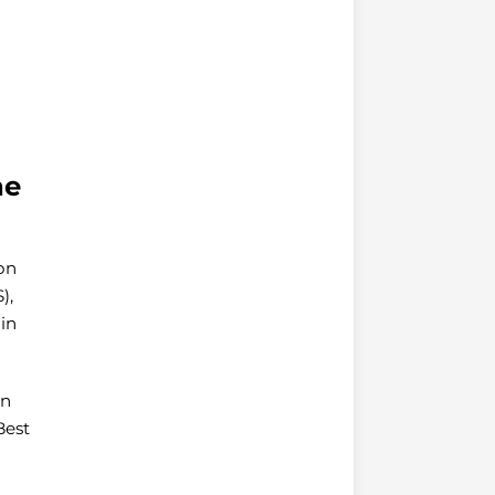
he
on
),
in
on
Best