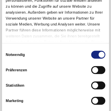
personalisieren, Funktionen für soziale Medien anbieten
Prof. Dr. med. Wolf-Dieter Ludwig, Vorsitzender
zu können und die Zugriffe auf unsere Website zu
der AkdÄ
analysieren. Außerdem geben wir Informationen zu Ihrer
Verwendung unserer Website an unsere Partner für
Dr. med. Katrin Bräutigam, Geschäftsführerin der
soziale Medien, Werbung und Analysen weiter. Unsere
AkdÄ
Partner führen diese Informationen möglicherweise mit
Begrüßung:
weiteren Daten zusammen, die Sie ihnen bereitgestellt
haben oder die sie im Rahmen Ihrer Nutzung der Dienste
Dr. med. Ulrich Clever, Präsident der
gesammelt haben. Sie geben Einwilligung zu unseren
Einwilligungsauswahl
Landesärztekammer Baden-Württemberg
Cookies, wenn Sie unsere Webseite weiterhin
Notwendig
nutzen.
Datenschutzerklärung
|
Impressum
Moderation:
Präferenzen
Prof. Dr. med. Wilhelm Niebling, Titisee-
Neustadt, stellvertretender Vorsitzender der
Statistiken
AkdÄ
Wissenschaftliche Leitung:
Marketing
Prof. Dr. med. Wolf-Dieter Ludwig, Vorsitzender