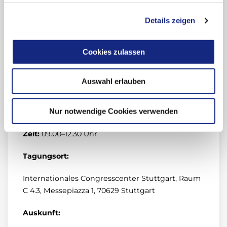
der AkdÄ
Details zeigen
Dr. med. Katrin Bräutigam, Geschäftsführerin der
AkdÄ
Cookies zulassen
Die Beiträge widmen sich den Themen unter
besonderer Beachtung klinisch-praktischer
Auswahl erlauben
Aspekte der Patientenversorgung. Im Anschluss
an die Vorträge besteht die Möglichkeit zum
Nur notwendige Cookies verwenden
interdisziplinären Gedankenaustausch.
Zeit:
09.00–12.30 Uhr
Tagungsort:
Internationales Congresscenter Stuttgart, Raum
C 4.3, Messepiazza 1, 70629 Stuttgart
Auskunft: