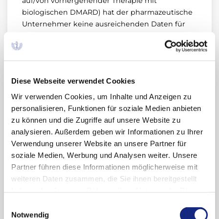
auf/von vorhergehender Therapie mit
biologischen DMARD) hat der pharmazeutische
Unternehmer keine ausreichenden Daten für
eine Bewertung des Zusatznutzens vorgelegt.
Über den Zusatznutzen beschließt der G-BA.
Tofacitinib ist zugelassen bei Erwachsenen mit
Diese Webseite verwendet Cookies
Wir verwenden Cookies, um Inhalte und Anzeigen zu
aktiver Psoriasis-Arthritis (PsA)
personalisieren, Funktionen für soziale Medien anbieten
in Kombination mit Methotrexat (MTX) bei
zu können und die Zugriffe auf unsere Website zu
Patienten, die auf eine vorangegangene
analysieren. Außerdem geben wir Informationen zu Ihrer
krankheitsmodifizierende antirheumatische
Verwendung unserer Website an unsere Partner für
(DMARD-) Therapie unzureichend
soziale Medien, Werbung und Analysen weiter. Unsere
angesprochen oder diese nicht vertragen
Partner führen diese Informationen möglicherweise mit
haben.
weiteren Daten zusammen, die Sie ihnen bereitgestellt
mittelschwerer bis schwerer aktiver
haben oder die sie im Rahmen Ihrer Nutzung der Dienste
rheumatoiden Arthritis (RA)
gesammelt haben. Sie geben Einwilligung zu unseren
Einwilligungsauswahl
in Kombination mit MTX bei Patienten, die auf
Cookies, wenn Sie unsere Webseite weiterhin
Notwendig