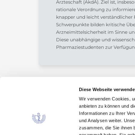
Ärzteschaft (AkdÄ). Ziel ist, insb
rationale Verordnung zu informier
knapper und leicht verständliche
Schwerpunkte bilden kritische Übe
Arzneimittelsicherheit im Sinne u
Diese unabhängige und wissenschaf
Pharmaziestudenten zur Verfügun
Diese Webseite verwende
Wir verwenden Cookies, um
Kontakt
anbieten zu können und di
Arzneimittelkommission der deutschen Ärztes
Informationen zu Ihrer Ve
Fachausschuss der Bundesärztekammer
und Analysen weiter. Unse
zusammen, die Sie ihnen b
Bundesärztekammer
gesammelt haben. Sie gebe