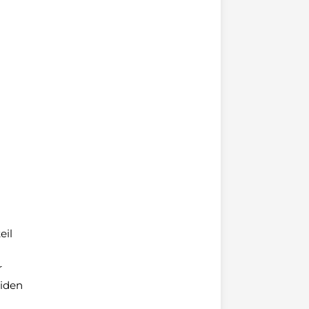
eil
r
oiden