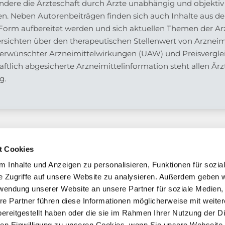
esondere die Ärzteschaft durch Ärzte unabhängig und objekti
en. Neben Autorenbeiträgen finden sich auch Inhalte aus der
r Form aufbereitet werden und sich aktuellen Themen der 
rsichten über den therapeutischen Stellenwert von Arzneimi
nerwünschter Arzneimittelwirkungen (UAW) und Preisverglei
tlich abgesicherte Arzneimittelinformation steht allen Är
g.
t Cookies
 Inhalte und Anzeigen zu personalisieren, Funktionen für sozia
e Zugriffe auf unsere Website zu analysieren. Außerdem geben w
chaft
rwendung unserer Website an unsere Partner für soziale Medien
re Partner führen diese Informationen möglicherweise mit weite
ereitgestellt haben oder die sie im Rahmen Ihrer Nutzung der D
n Einwilligung zu unseren Cookies, wenn Sie unsere Webseite 