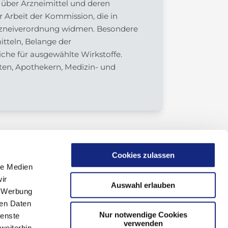
v über Arzneimittel und deren
 Arbeit der Kommission, die in
Arzneiverordnung widmen. Besondere
tteln, Belange der
che für ausgewählte Wirkstoffe.
zten, Apothekern, Medizin- und
Cookies zulassen
le Medien
ir
Auswahl erlauben
, Werbung
ren Daten
Nur notwendige Cookies
ienste
verwenden
weiterhin