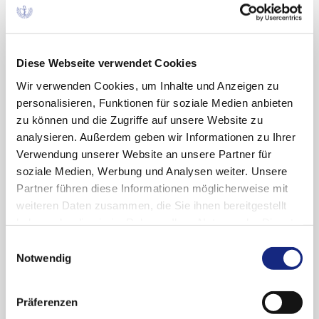
Klinische Studien zu Arzneimitteln –
Wo ist der Haken? Der Zahn der Zeit –
Hazard Ratio und Kaplan-Meier-
Kurven
Diese Webseite verwendet Cookies
Wie Kaplan‑Meier‑Kurven und Hazard Ratios
Wir verwenden Cookies, um Inhalte und Anzeigen zu
zeigen, wann Therapieeffekte wirklich entstehen
personalisieren, Funktionen für soziale Medien anbieten
und warum Zeit oft der entscheidende Faktor
zu können und die Zugriffe auf unsere Website zu
ist.
analysieren. Außerdem geben wir Informationen zu Ihrer
Verwendung unserer Website an unsere Partner für
soziale Medien, Werbung und Analysen weiter. Unsere
Partner führen diese Informationen möglicherweise mit
Nebenwirkungen aktuell
weiteren Daten zusammen, die Sie ihnen bereitgestellt
haben oder die sie im Rahmen Ihrer Nutzung der Dienste
Herpes zoster nach Herpes-zoster-
gesammelt haben. Sie geben Einwilligung zu unseren
Einwilligungsauswahl
Impfung?
Cookies, wenn Sie unsere Webseite weiterhin
Notwendig
nutzen.
Datenschutzerklärung
|
Impressum
Beobachtungen nach Shingrix-Impfung: Viele
gemeldete Hautveränderungen zeigen keinen
Präferenzen
VZV Impfstamm – Hinweise sprechen eher für