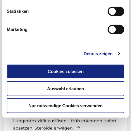
zeitliche Überschneidungen als für klare…
Statistiken
Schwere Hypoglykämie nach
Marketing
Umstellung von Insulin icodec (Awiqli)
auf Insulin glargin
Schwere Hypoglykämie nach Wechsel von
Details zeigen
wöchentlichem Insulin icodec auf Insulin
glargin: lange Restwirkung, fehlende Hinweise,
Cookies zulassen
relevantes Sicherheitsrisiko.
Auswahl erlauben
Lungentoxizität nach Einnahme von
Nitrofurantoin
Nur notwendige Cookies verwenden
Nitrofurantoin kann akute bis chronische
Lungentoxizität auslösen – früh erkennen, sofort
absetzen, Steroide erwägen.