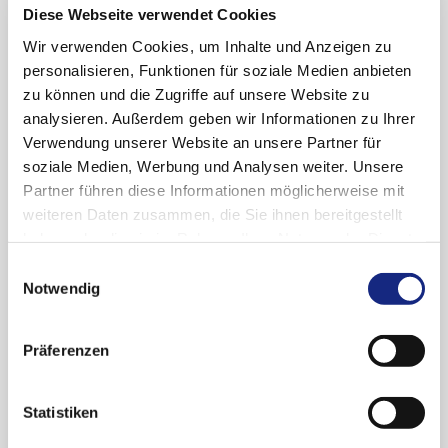
Diese Webseite verwendet Cookies
≥ 18 Jahren
Wir verwenden Cookies, um Inhalte und Anzeigen zu
personalisieren, Funktionen für soziale Medien anbieten
Arzneiverordnung in der Praxis
zu können und die Zugriffe auf unsere Website zu
Ausgabe 2/2026
analysieren. Außerdem geben wir Informationen zu Ihrer
Prof. Dr. med. Eckhart Kämpgen
Verwendung unserer Website an unsere Partner für
soziale Medien, Werbung und Analysen weiter. Unsere
Partner führen diese Informationen möglicherweise mit
weiteren Daten zusammen, die Sie ihnen bereitgestellt
Der Autor gibt an, keine
haben oder die sie im Rahmen Ihrer Nutzung der Dienste
Interessenkonflikte zu haben.
gesammelt haben. Sie geben Einwilligung zu unseren
Einwilligungsauswahl
Cookies, wenn Sie unsere Webseite weiterhin
Notwendig
nutzen.
Datenschutzerklärung
|
Impressum
PDF-Download des Artikels
Präferenzen
Behandlung der häufigsten
Statistiken
Subtypen der chronischen
induzierbaren Urtikaria bei