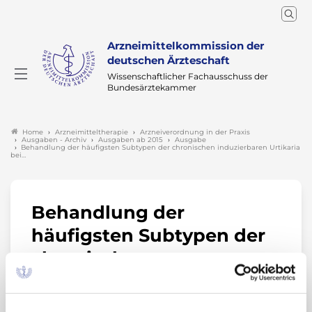
Arzneimittelkommission der
deutschen Ärzteschaft
Wissenschaftlicher Fachausschuss der
Bundesärztekammer
Arzneimitteltherapie
Arzneiverordnung in der Praxis
Home
Ausgaben - Archiv
Ausgaben ab 2015
Ausgabe
Behandlung der häufigsten Subtypen der chronischen induzierbaren Urtikaria
bei…
Behandlung der
häufigsten Subtypen der
chronischen
induzierbaren Urtikaria
bei Patienten im Alter von