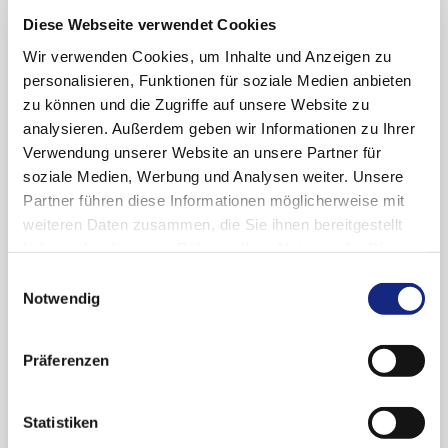
Diese Webseite verwendet Cookies
Einem 60-jährigen Patienten mit hochmalignem
Non-Hodgkin-Lymphom wurden versehentlich 2
Wir verwenden Cookies, um Inhalte und Anzeigen zu
mg Vincristin intrathekal injiziert. Gleichzeitig
personalisieren, Funktionen für soziale Medien anbieten
erhielt er (in richtiger Anwendung) Cytarabin
zu können und die Zugriffe auf unsere Website zu
und Methotrexat intrathekal verabreicht. Der
analysieren. Außerdem geben wir Informationen zu Ihrer
folgenschwere Fehler wurde frühzeitig bemerkt;
Verwendung unserer Website an unsere Partner für
obwohl sofort eine Spülung der
soziale Medien, Werbung und Analysen weiter. Unsere
Zerebrospinalflüssigkeit eingeleitet wurde,
Partner führen diese Informationen möglicherweise mit
entwickelte sich bei dem Patienten ein
weiteren Daten zusammen, die Sie ihnen bereitgestellt
aufsteigendes Querschnittssyndrom. Es traten
haben oder die sie im Rahmen Ihrer Nutzung der Dienste
ein akutes Nierenversagen sowie ein Anstieg
gesammelt haben. Sie geben Einwilligung zu unseren
Einwilligungsauswahl
der Leberwerte auf. Schließlich entwickelte sich
Cookies, wenn Sie unsere Webseite weiterhin
Notwendig
eine Ateminsuffizienz, die eine
nutzen.
Datenschutzerklärung
|
Impressum
Langzeitbeatmung erforderlich machte. Der
Präferenzen
Patient konnte nicht gerettet werden. Die
Sektion ergab makroskopisch und
mikroskopisch ausgedehnte Schädigungen des
Statistiken
Rückenmarks und verschiedener Teile des