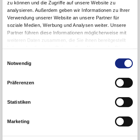
zu können und die Zugriffe auf unsere Website zu
Akademische Aktivitäten
analysieren. Außerdem geben wir Informationen zu Ihrer
Vorsitzender des Göttinger Ärztevereins
Verwendung unserer Website an unsere Partner für
(2007-2021/2022)
soziale Medien, Werbung und Analysen weiter. Unsere
Vorstand Ärztekammer Niedersachen,
Partner führen diese Informationen möglicherweise mit
Bezirksstelle Göttingen (2015-2020)
weiteren Daten zusammen, die Sie ihnen bereitgestellt
haben oder die sie im Rahmen Ihrer Nutzung der Dienste
Mitglied des Zentrums für Medizinrecht
gesammelt haben. Sie geben Einwilligung zu unseren
Einwilligungsauswahl
der Georg-August-Universität Göttingen,
Cookies, wenn Sie unsere Webseite weiterhin
Notwendig
Vorstandsmitglied des Klinischen
nutzen.
Datenschutzerklärung
|
Impressum
Ethikkomitees der Universitätsmedizin
Präferenzen
Göttingen seit 2008
Präsident der Deutschen Gesellschaft für
Statistiken
Palliativmedizin (DGP) (2010 - 2014)
Sprecher der Deutschen interdisziplinären
Marketing
Vereinigung Behandlung im Voraus Planen
(DiV-BVP e.V.) (2017 – 2021)