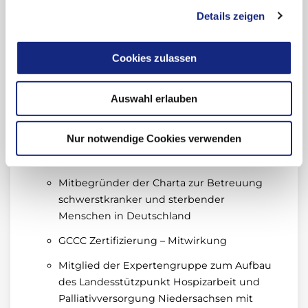
Mitglied der Taskforce „Refugees and
Details zeigen
Migrants“ der European Association for
Palliative Care (EAPC)
Cookies zulassen
Herausgeber der Zeitschrift für
Palliativmedizin.
Auswahl erlauben
Mitherausgeber des „Lehrbuch der
Palliativmedizin“.
Nur notwendige Cookies verwenden
Mitbegründer des Kinderpalliativzentrums
Göttingen seit 2012
Mitbegründer der Charta zur Betreuung
schwerstkranker und sterbender
Menschen in Deutschland
GCCC Zertifizierung – Mitwirkung
Mitglied der Expertengruppe zum Aufbau
des Landesstützpunkt Hospizarbeit und
Palliativversorgung Niedersachsen mit