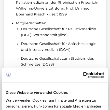
Palliativmedizin an der Rheinischen Friedrich-
Wilhelms-Universität Bonn, Prof. Dr. med.
Eberhard Klaschik), seit 1999
Mitgliedschaften
Deutsche Gesellschaft für Palliativmedizin
(DGP) (Vorstandsmitglied)
Deutsche Gesellschaft für Anästhesiologie
und Intensivmedizin (DGAI)
Deutsche Gesellschaft zum Studium des
Schmerzes (DGSS)
European Association for Palliative Care
(EAPC)
Task Force Development of "Centres of
Diese Webseite verwendet Cookies
Excellence in Palliative Care"; Task Force on
the development of palliative care in
Wir verwenden Cookies, um Inhalte und Anzeigen zu
Europe
personalisieren, Funktionen für soziale Medien anbieten