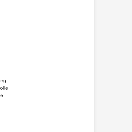
ung
olle
te