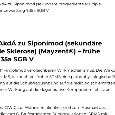
kdÄ zu Siponimod (sekundäre progrediente Multiple
zenbewertung § 35a SGB V
AkdÄ zu Siponimod (sekundäre
e Sklerose) (Mayzent®) – frühe
 35a SGB V
ff Fingolimod vergleichbaren Wirkmechanismus. Die Wirk
 MS, die auch bei früher SPMS eine pathophysiologische R
kung auf die Schubfrequenz und auf die radiologisch ermittel
einer Wirkung auf die degenerative Komponente fehlt aber
es IQWiG zur Wahrscheinlichkeit und zum Ausmaß des
 die vom G-BA festgelegten Subpopulationen (SPMS mit