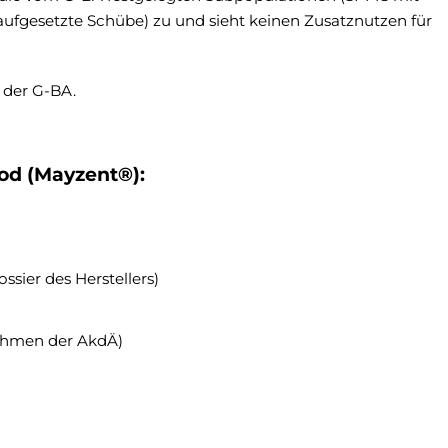
 aufgesetzte Schübe) zu und sieht keinen Zusatznutzen für
 der G-BA.
od (Mayzent®):
ssier des Herstellers)
ahmen der AkdÄ)