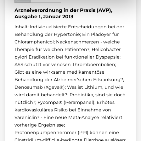
Arzneiverordnung in der Praxis (AVP),
Ausgabe 1, Januar 2013
Inhalt: Individualisierte Entscheidungen bei der
Behandlung der Hypertonie; Ein Plädoyer für
Chloramphenicol; Nackenschmerzen - welche
Therapie für welchen Patienten?; Helicobacter
pylori Eradikation bei funktioneller Dyspepsie;
ASS schützt vor venösen Thromboembolien;
Gibt es eine wirksame medikamentöse
Behandlung der Alzheimer'schen Erkrankung?;
Denosumab (Xgeva®); Was ist Lithium, und wie
wird damit behandelt?; Probiotika, sind sie doch
nützlich?; Fycompa® (Perampanel); Erhötes
kardiovaskuläres Risiko bei Einnahme von
Vareniclin? - Eine neue Meta-Analyse relativiert
vorherige Ergebnisse;
Protonenpumpenhemmer (PPI) können eine
Clostridium-difficile-bedingte Diarrhoe auslösen;