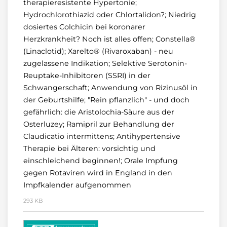
therapieresistente Hypertonie;
Hydrochlorothiazid oder Chlortalidon?; Niedrig
dosiertes Colchicin bei koronarer
Herzkrankheit? Noch ist alles offen; Constella®
(Linaclotid); Xarelto® (Rivaroxaban) - neu
zugelassene Indikation; Selektive Serotonin-
Reuptake-Inhibitoren (SSRI) in der
Schwangerschaft; Anwendung von Rizinusöl in
der Geburtshilfe; "Rein pflanzlich" - und doch
gefährlich: die Aristolochia-Säure aus der
Osterluzey; Ramipril zur Behandlung der
Claudicatio intermittens; Antihypertensive
Therapie bei Älteren: vorsichtig und
einschleichend beginnen!; Orale Impfung
gegen Rotaviren wird in England in den
Impfkalender aufgenommen
293 KB