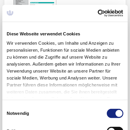
Diese Webseite verwendet Cookies
Arzneiverordnung in der Praxis (AVP),
Ausgabe 2, März 2013
Wir verwenden Cookies, um Inhalte und Anzeigen zu
Inhalt: Biomarker in der Onkologie; Aktuelles zur
personalisieren, Funktionen für soziale Medien anbieten
Fibrinolyse beim akuten ischämischen
zu können und die Zugriffe auf unsere Website zu
Schlaganfall - Zeitfenster und Alter der
analysieren. Außerdem geben wir Informationen zu Ihrer
Patienten; Die Chronische Prostatitis (CP); Die
Verwendung unserer Website an unsere Partner für
Therapie der Dysmenorrhoe; Welchen Nutzen
soziale Medien, Werbung und Analysen weiter. Unsere
hat eine Therapie oder - Die perfekte Kunst der
Partner führen diese Informationen möglicherweise mit
Desinformation; Allergische Rhinitis; Lichen
weiteren Daten zusammen, die Sie ihnen bereitgestellt
planus - Erkennung und Behandlung - heute;
haben oder die sie im Rahmen Ihrer Nutzung der Dienste
Statine und Diabetes - Neues von JUPITER;
gesammelt haben. Sie geben Einwilligung zu unseren
Einwilligungsauswahl
Xalkori® (Crizotinib); Tödliche Agranulozytose
Cookies, wenn Sie unsere Webseite weiterhin
Notwendig
unter Novaminsulfon - aus Fehlern lernen; Neue
nutzen.
Datenschutzerklärung
|
Impressum
STIKO-Empfehlung zur Indikationsimpfung