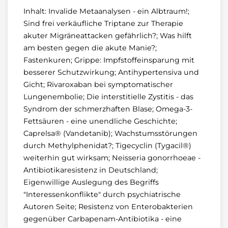
Inhalt: Invalide Metaanalysen - ein Albtraum!;
Sind frei verkäufliche Triptane zur Therapie
akuter Migräneattacken gefährlich?; Was hilft
am besten gegen die akute Manie?;
Fastenkuren; Grippe: Impfstoffeinsparung mit
besserer Schutzwirkung; Antihypertensiva und
Gicht; Rivaroxaban bei symptomatischer
Lungenembolie; Die interstitielle Zystitis - das
Syndrom der schmerzhaften Blase; Omega-3-
Fettsäuren - eine unendliche Geschichte;
Caprelsa® (Vandetanib); Wachstumsstörungen
durch Methylphenidat?; Tigecyclin (Tygacil®)
weiterhin gut wirksam; Neisseria gonorrhoeae -
Antibiotikaresistenz in Deutschland;
Eigenwillige Auslegung des Begriffs
"Interessenkonflikte" durch psychiatrische
Autoren Seite; Resistenz von Enterobakterien
gegenüber Carbapenam-Antibiotika - eine