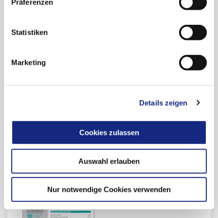
Präferenzen
gegen Meningokokken; Wie lange soll man bei
einer akuten Pyelonephritis der Frau
antibiotisch behandeln? Nutzen und Risiken der
Statistiken
medikamentösen Behandlung der
Harninkontinenz bei Frauen; Hydroxyethylstärke
Marketing
bei schwerer Sepsis - nicht verwenden!; Die
Macht der Werbung; Der Anti-Aging-
Durchbruch ist gelungen
Details zeigen
267 KB
Cookies zulassen
Auswahl erlauben
Nur notwendige Cookies verwenden