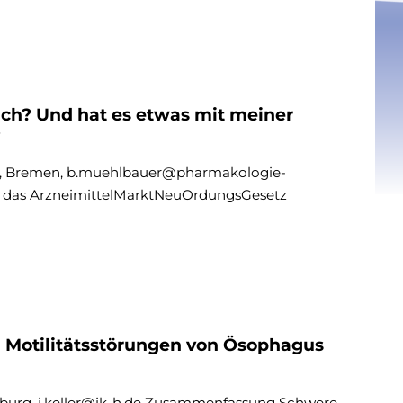
ich? Und hat es etwas mit meiner
?
er, Bremen, b.muehlbauer@pharmakologie-
nd das ArzneimittelMarktNeuOrdungsGesetz
 Motilitätsstörungen von Ösophagus
mburg, j.keller@ik-h.de Zusammenfassung Schwere