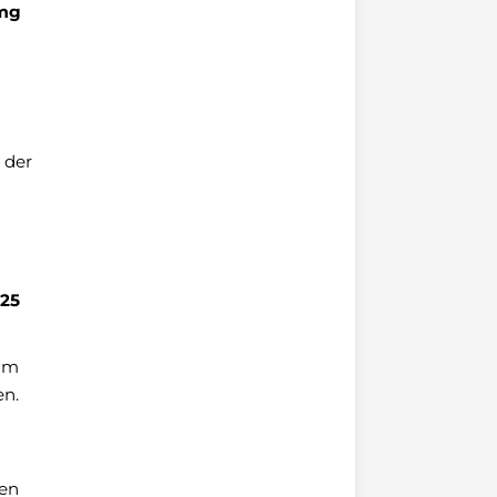
 mg
 der
,25
zum
en.
ren