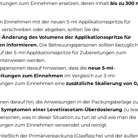
itungen zum Einnehmen ersetzen, deren Inhalt
bis zu 300
 Einnehmen mit der neuen 5-ml Applikationsspritze für
rschreiben oder abgeben, sollten Sie die
 Änderung des Volumens der Applikationsspritze für
n informieren.
Die Betreuungspersonen sollten bezüglich
uf der 5-ml-Applikationsspritze für Zubereitungen zum
nterwiesen werden.
gspersonen darauf hinweisen, dass die
neue 5-ml-
ereitungen zum Einnehmen
im Vergleich zur 3-ml-
eitungen zum Einnehmen eine
zusätzliche Skalierung von 0
nen darauf hin, die Anweisungen in der Packungsbeilage 
 Symptomen einer Levetiracetam-Überdosierung
zu les
ersonen, was in dieser Situation zu tun ist und wie man die
itungen zum Einnehmen verwendet und reinigt.
chließlich der Primärverpackung (Glasflasche) und der äuße