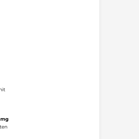
mit
0 mg
ten