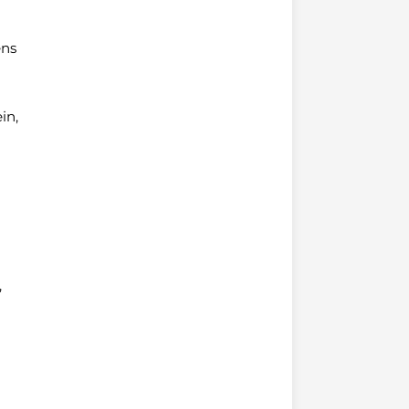
ens
in,
,