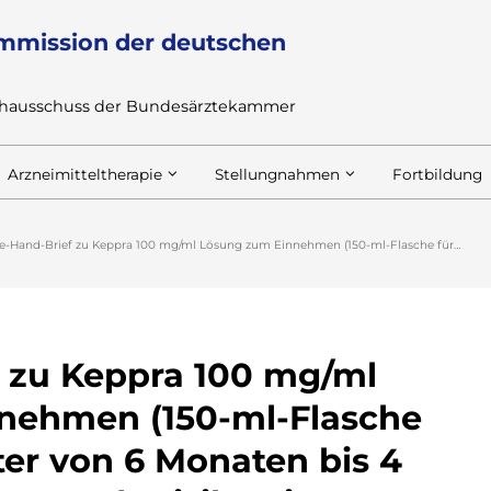
mmission der deutschen
achausschuss der Bundesärztekammer
Arzneimitteltherapie
Stellungnahmen
Fortbildung
e-Hand-Brief zu Keppra 100 mg/ml Lösung zum Einnehmen (150-ml-Flasche für…
 zu Keppra 100 mg/ml
nehmen (150-ml-Flasche
ter von 6 Monaten bis 4