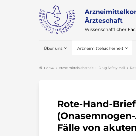
Arzneimittelko
Ärzteschaft
Wissenschaftlicher F
Über uns
Arzneimittelsicherheit
Arzneimittelsicherheit
Drug Safety Mail
Rot
Home
Rote-Hand-Brie
(Onasemnogen-A
Fälle von akute