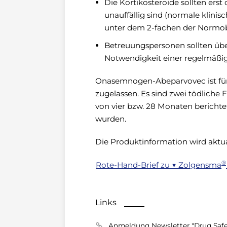
Die Kortikosteroide sollten ers
unauffällig sind (normale klin
unter dem 2-fachen der Normob
Betreuungspersonen sollten üb
Notwendigkeit einer regelmäßi
Onasemnogen-Abeparvovec ist für
zugelassen. Es sind zwei tödliche
von vier bzw. 28 Monaten berich
wurden.
Die Produktinformation wird aktual
®
Rote-Hand-Brief zu ▼ Zolgensma
Links
Anmeldung Newsletter "Drug Safe