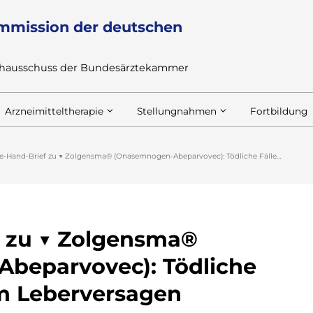
mmission der deutschen
achausschuss der Bundesärztekammer
Arzneimitteltherapie
Stellungnahmen
Fortbildung
e-Hand-Brief zu ▼ Zolgensma® (Onasemnogen-Abeparvovec): Tödliche Fälle…
f zu ▼ Zolgensma®
beparvovec): Tödliche
m Leberversagen