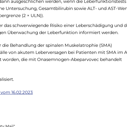
t dann ausgeschlichen werden, wenn die Leberfunktionstests
ische Untersuchung, Gesamtbilirubin sowie ALT- und AST-Wer
ergrenze (2 × ULN)).
er das schwerwiegende Risiko einer Leberschädigung und d
gen Überwachung der Leberfunktion informiert werden.
 die Behandlung der spinalen Muskelatrophie (SMA)
 Fälle von akutem Leberversagen bei Patienten mit SMA im A
tet worden, die mit Onasemnogen-Abeparvovec behandelt
isiert.
vom 16.02.2023
ty Mail"