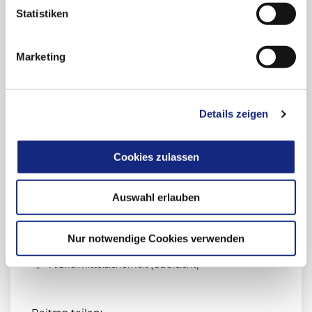
Statistiken
Zu Gilenya® (Fingolimod) ist
Schulungsmaterial
verfügbar.
Marketing
Rote-Hand-Brief zu Gilenya® (Fingolimod)
vom 10.11.2020
Details zeigen
Links
Cookies zulassen
Anmeldung Newsletter "Drug Safety Mail"
Auswahl erlauben
Newsletter-Archiv "Drug Safety Mail"
Meldung unerwünschter Arzneimittelwirkungen
Nur notwendige Cookies verwenden
(UAW)
Arzneimittelsicherheit (Übersicht)