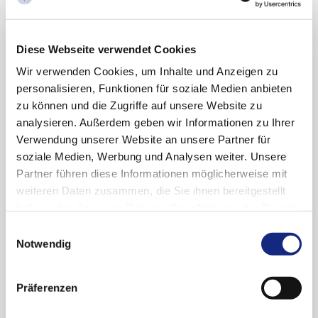
Phosphatase eingeleitet werden.
auf mehr als das 5-Fache der ULN oder
Diese Webseite verwendet Cookies
auf mehr als das 3-Fache der ULN mit
gleichzeitigem Anstieg des
Wir verwenden Cookies, um Inhalte und Anzeigen zu
Serumbilirubins ansteigen, sollte die
personalisieren, Funktionen für soziale Medien anbieten
Behandlung unterbrochen werden. Falls
zu können und die Zugriffe auf unsere Website zu
sich die Serumspiegel normalisieren,
analysieren. Außerdem geben wir Informationen zu Ihrer
kann die Fingolimod-Behandlung unter
Verwendung unserer Website an unsere Partner für
sorgfältiger Nutzen-Risiko-Bewertung
soziale Medien, Werbung und Analysen weiter. Unsere
für den Patienten wieder aufgenommen
Partner führen diese Informationen möglicherweise mit
werden.
weiteren Daten zusammen, die Sie ihnen bereitgestellt
haben oder die sie im Rahmen Ihrer Nutzung der Dienste
Bei Vorliegen klinischer Symptome, die auf
gesammelt haben. Sie geben Einwilligung zu unseren
Einwilligungsauswahl
eine Leberfunktionsstörung hinweisen,
Cookies, wenn Sie unsere Webseite weiterhin
Notwendig
sollten die Leberenzyme und Bilirubin
nutzen.
Datenschutzerklärung
|
Impressum
umgehend überprüft werden und bei
Präferenzen
Bestätigung einer relevanten Schädigung der
Leber sollte Fingolimod abgesetzt werden.