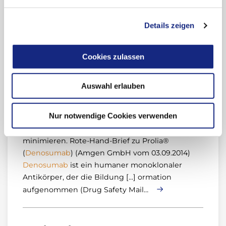
(Xgeva®); Was ist Lithium, und wie wird damit
behandelt?; Probiotika, sind sie doch nützlich?;
Details zeigen
Fycompa® [...] media acuta im Kindesalter - ein…
Cookies zulassen
Rote-Hand-Briefe
Auswahl erlauben
07.06.2022
Nur notwendige Cookies verwenden
Risiko für Kieferosteonekrosen und
Hypokalzämien unter
Denosumab
zu
minimieren. Rote-Hand-Brief zu Prolia®
(
Denosumab
) (Amgen GmbH vom 03.09.2014)
Denosumab
ist ein humaner monoklonaler
Antikörper, der die Bildung [...] ormation
aufgenommen (Drug Safety Mail…