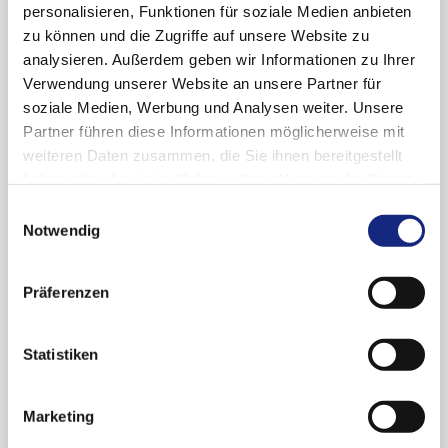
personalisieren, Funktionen für soziale Medien anbieten
zu können und die Zugriffe auf unsere Website zu
analysieren. Außerdem geben wir Informationen zu Ihrer
Archiv 2018
Verwendung unserer Website an unsere Partner für
01.01.2018
soziale Medien, Werbung und Analysen weiter. Unsere
Partner führen diese Informationen möglicherweise mit
Injektionslösung (
Denosumab
): Risiko neuer
weiteren Daten zusammen, die Sie ihnen bereitgestellt
primärer Malignome (Amgen GmbH vom
haben oder die sie im Rahmen Ihrer Nutzung der Dienste
16.05.2018) Der Zulassungsinhaber informiert
gesammelt haben. Sie geben Einwilligung zu unseren
über eine erhöhte Inzidenz neuer primärer
Einwilligungsauswahl
Cookies, wenn Sie unsere Webseite weiterhin
Malignome unter
Denosumab
im Vergleich zu
Notwendig
nutzen.
Datenschutzerklärung
|
Impressum
Präferenzen
AVP Ausgaben 2003-2014
Statistiken
08.06.2022
Thromboembolien; Gibt es eine wirksame
Marketing
medikamentöse Behandlung der
Alzheimer'schen Erkrankung?;
Denosumab