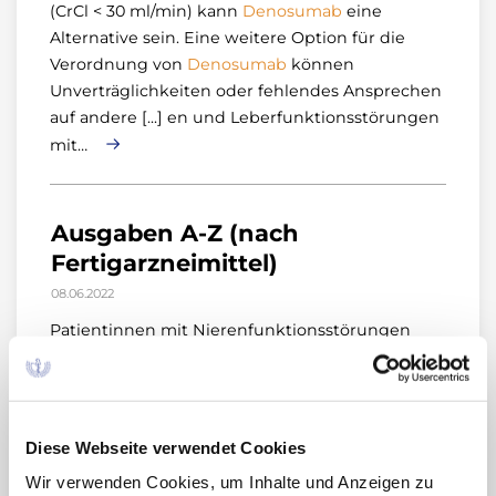
(CrCl < 30 ml/min) kann
Denosumab
eine
Alternative sein. Eine weitere Option für die
Verordnung von
Denosumab
können
Unverträglichkeiten oder fehlendes Ansprechen
auf andere [...] en und Leberfunktionsstörungen
mit…
Ausgaben A-Z (nach
Fertigarzneimittel)
08.06.2022
Patientinnen mit Nierenfunktionsstörungen
(CrCl < 30 ml/min) kann
Denosumab
eine
Alternative sein. Eine weitere Option für die
Verordnung von
Denosumab
können
Unverträglichkeiten oder fehlendes Ansprechen
Diese Webseite verwendet Cookies
auf andere [...] erfasste Gesamtmortalität wurde
Wir verwenden Cookies, um Inhalte und Anzeigen zu
nicht…