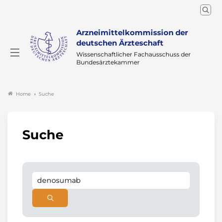
Arzneimittelkommission der
deutschen Ärzteschaft
Wissenschaftlicher Fachausschuss der
Bundesärztekammer
Suche
Home
Suche
Suchen
Search
Suchen