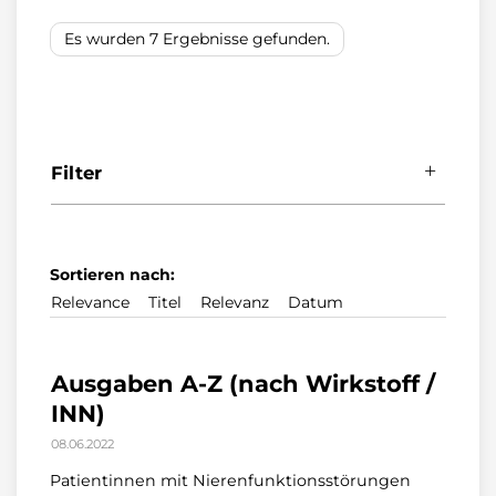
Es wurden 7 Ergebnisse gefunden.
Filter
Typ
Sortieren nach:
Seiten
(7)
Relevance
Titel
Relevanz
Datum
Aktive Filter:
Ausgaben A-Z (nach Wirkstoff /
Seiten
(7)
INN)
08.06.2022
Alle Filter entfernen
Patientinnen mit Nierenfunktionsstörungen