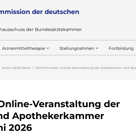
mmission der deutschen
achausschuss der Bundesärztekammer
Arzneimitteltherapie
Stellungnahmen
Fortbildung
Archiv AkdÄ News
Terminhinweis: Online-Veranstaltung der Ärztekammer und Ap
Online-Veranstaltung der
nd Apothekerkammer
ni 2026