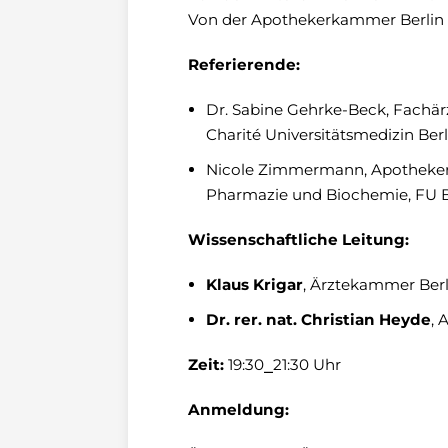
Von der Apothekerkammer Berlin
Referierende:
Dr. Sabine Gehrke-Beck, Fachärz
Charité Universitätsmedizin Ber
Nicole Zimmermann, Apothekerin
Pharmazie und Biochemie, FU B
Wissenschaftliche Leitung:
Klaus Krigar
, Ärztekammer Ber
Dr. rer. nat. Christian Heyde
, 
Zeit:
19:30⎯21:30 Uhr
Anmeldung: