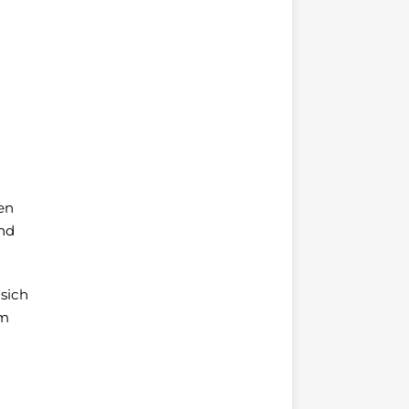
en
nd
sich
Im