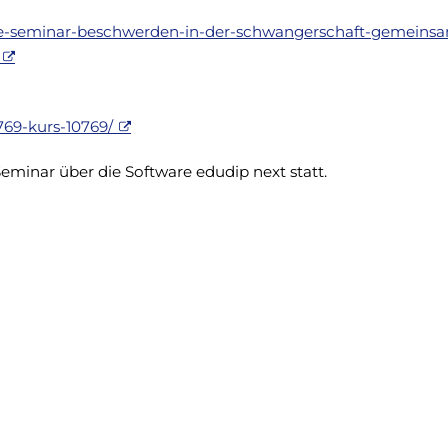
ne-seminar-beschwerden-in-der-schwangerschaft-gemeins
769-kurs-10769/
Seminar über die Software edudip next statt.