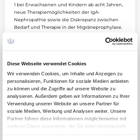
1 bei Erwachsenen und Kindern ab acht Jahren,
neue Therapiemöglichkeiten der IgA-
Nephropathie sowie die Diskrepanz zwischen
Bedarf und Therapie in der Migräneprophylaxe.
In der Rubrik
Evidenzbasierte Medizin
erscheint
der vierte Beitrag der Artikelserie, die Sie
unterstützen soll, klinische Studien zu
Diese Webseite verwendet Cookies
Arzneimitteln kritisch zu lesen und sich Ihre
eigene, evidenzbasierte Meinung zu bilden. In
Wir verwenden Cookies, um Inhalte und Anzeigen zu
dieser Folge geht es um den Umgang mit
personalisieren, Funktionen für soziale Medien anbieten
fehlenden Daten. Wer evidenzbasiert
zu können und die Zugriffe auf unsere Website zu
argumentiert, verlässt sich auf Studien – doch
analysieren. Außerdem geben wir Informationen zu Ihrer
was, wenn ein Viertel der Daten fehlt?
Verwendung unserer Website an unsere Partner für
soziale Medien, Werbung und Analysen weiter. Unsere
Unter
Neue Leitlinien
erscheinen zwei neue
Partner führen diese Informationen möglicherweise mit
Beiträge zu den aktualisierten S3-Leitlinien
weiteren Daten zusammen, die Sie ihnen bereitgestellt
„Prävention und Therapie der Gonarthrose“ und
haben oder die sie im Rahmen Ihrer Nutzung der Dienste
„Vorhofflimmern“.