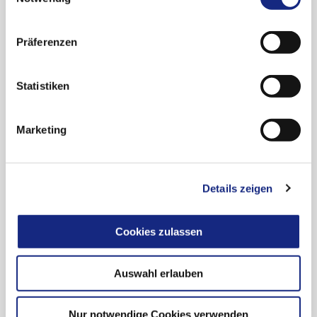
nutzen.
Datenschutzerklärung
|
Impressum
Referral-Verfahren – Juli bis September 2025
Neufassung des Wortlauts der
Präferenzen
Produktinformationen – Auszüge aus den
Empfehlungen des PRAC zu Signalen
Statistiken
Hinweise auf Rote-Hand-Briefe und
Sicherheitsinformationenn
Marketing
Das aktuelle Bulletin und alle bisherigen
Ausgaben finden Sie unter folgenden Links:
www.bfarm.de/bulletin
Details zeigen
www.pei.de/bulletin-sicherheit
Cookies zulassen
Auswahl erlauben
Nur notwendige Cookies verwenden