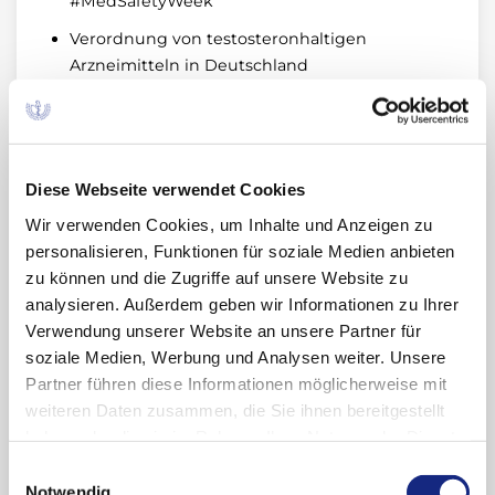
#MedSafetyWeek
Verordnung von testosteronhaltigen
Arzneimitteln in Deutschland
Instrumente zur Schulung bzw.
Sicherheitsberatung im Rahmen von
zusätzlichen Risikominimierungsmaßnahmen
bei Arzneimitteln
Diese Webseite verwendet Cookies
„We can all help make medicines safer“ –
Wir verwenden Cookies, um Inhalte und Anzeigen zu
zehnjähriges Jubiläum der internationalen
personalisieren, Funktionen für soziale Medien anbieten
Kampagne #MedSafetyWeek
zu können und die Zugriffe auf unsere Website zu
analysieren. Außerdem geben wir Informationen zu Ihrer
Langzeitfolgen von COVID-19-Erkrankung und
Verwendung unserer Website an unsere Partner für
Impfung: Die BMG-geförderten
soziale Medien, Werbung und Analysen weiter. Unsere
Forschungsprojekte prevCOV und
Partner führen diese Informationen möglicherweise mit
COVYOUTHdata zu Post-COVID- und Post-VAC-
weiteren Daten zusammen, die Sie ihnen bereitgestellt
Syndrom
haben oder die sie im Rahmen Ihrer Nutzung der Dienste
Meldungen aus BfArM und PEI
gesammelt haben. Sie geben Einwilligung zu unseren
Einwilligungsauswahl
Cookies, wenn Sie unsere Webseite weiterhin
PRAC-Empfehlungen im Rahmen von EU-
Notwendig