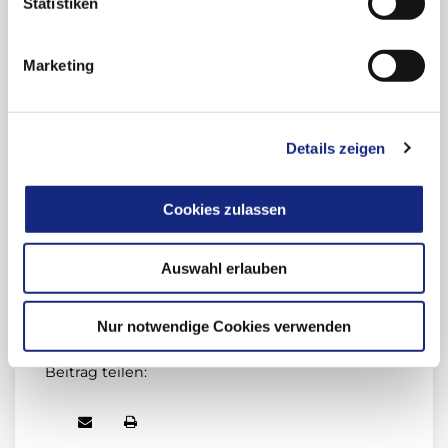
Statistiken
www.bfarm.de/bulletin
Marketing
www.pei.de/bulletin-sicherheit
Details zeigen
Cookies zulassen
Ziel des Bulletins ist es, die Kommunikation möglicher
Risiken von Arzneimitteln zu verbessern und die
Bedeutung der Überwachung vor und nach der Zulassung
Auswahl erlauben
(Pharmakovigi­lanz) in den Blickpunkt zu rücken.
Nur notwendige Cookies verwenden
Beitrag teilen: