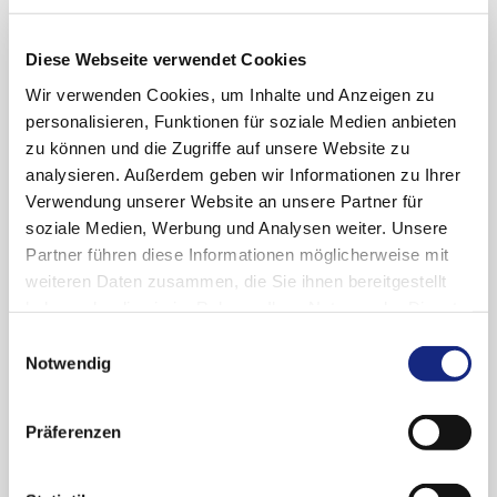
(oder ohne) und nach COVID-19-Impfung im
Vergleich
Diese Webseite verwendet Cookies
Medikamentöse Therapie von Mädchen und
Wir verwenden Cookies, um Inhalte und Anzeigen zu
Frauen im gebärfähigen Alter mit Multipler
personalisieren, Funktionen für soziale Medien anbieten
Sklerose
zu können und die Zugriffe auf unsere Website zu
Meldungen aus BfArM und PEI
analysieren. Außerdem geben wir Informationen zu Ihrer
Verwendung unserer Website an unsere Partner für
PRAC-Empfehlungen im Rahmen von EU-
soziale Medien, Werbung und Analysen weiter. Unsere
Referral-Verfahren – Oktober bis Dezember
Partner führen diese Informationen möglicherweise mit
2024
weiteren Daten zusammen, die Sie ihnen bereitgestellt
Neufassung des Wortlauts der
haben oder die sie im Rahmen Ihrer Nutzung der Dienste
Produktinformationen – Auszüge aus den
gesammelt haben. Sie geben Einwilligung zu unseren
Einwilligungsauswahl
Empfehlungen des PRAC zu Signalen
Cookies, wenn Sie unsere Webseite weiterhin
Notwendig
Hinweise auf Rote-Hand-Briefe und
nutzen.
Datenschutzerklärung
|
Impressum
Sicherheitsinformationen
Präferenzen
Das aktuelle Bulletin und alle bisherigen
Ausgaben finden Sie unter folgenden Links: