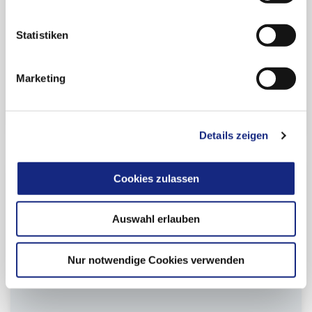
Beitrag teilen:
Statistiken
Marketing
Zur Übersicht
Details zeigen
Cookies zulassen
Verwandte Dokumente zu
diesem Thema:
Auswahl erlauben
Newsletter-Archiv
Nur notwendige Cookies verwenden
Alle bisher publizierten Ausgaben von
"AkdÄ News".