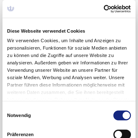
AkdÄ News 2024-41
09.12.2024
Diese Webseite verwendet Cookies
Stellungnahme der AkdÄ zur frühen
Nutzenbewertung § 35a SGB V
Wir verwenden Cookies, um Inhalte und Anzeigen zu
personalisieren, Funktionen für soziale Medien anbieten
®
Dupilumab (Dupixent
)
zu können und die Zugriffe auf unsere Website zu
neues Anwendungsgebiet: COPD
analysieren. Außerdem geben wir Informationen zu Ihrer
Die AkdÄ sieht einen Anhaltspunkt für einen
Verwendung unserer Website an unsere Partner für
geringen Zusatznutzen und empfiehlt eine
soziale Medien, Werbung und Analysen weiter. Unsere
Befristung mit anschließender Neubewertung
Partner führen diese Informationen möglicherweise mit
nach zwei Jahren.
weiteren Daten zusammen, die Sie ihnen bereitgestellt
haben oder die sie im Rahmen Ihrer Nutzung der Dienste
Übersicht zum Wirkstoff (Anwendungsgebiet,
gesammelt haben. Sie geben Einwilligung zu unseren
Stellungnahmen der AkdÄ):
Einwilligungsauswahl
Cookies, wenn Sie unsere Webseite weiterhin
Notwendig
nutzen.
Dupilumab
Datenschutzerklärung
|
Impressum
Präferenzen