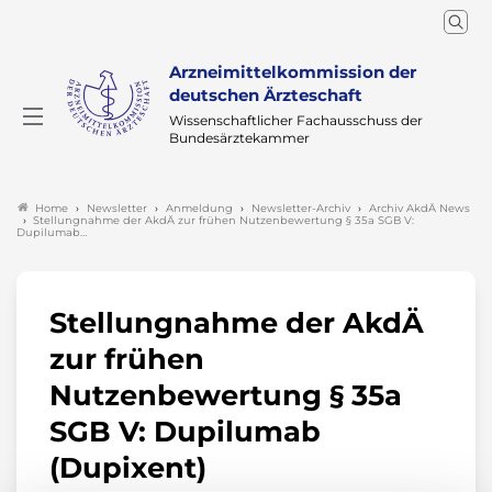
Arzneimittelkommission der
deutschen Ärzteschaft
Wissenschaftlicher Fachausschuss der
Bundesärztekammer
Newsletter
Anmeldung
Newsletter-Archiv
Archiv AkdÄ News
Home
Stellungnahme der AkdÄ zur frühen Nutzenbewertung § 35a SGB V:
Dupilumab…
Stellungnahme der AkdÄ
zur frühen
Nutzenbewertung § 35a
SGB V: Dupilumab
(Dupixent)