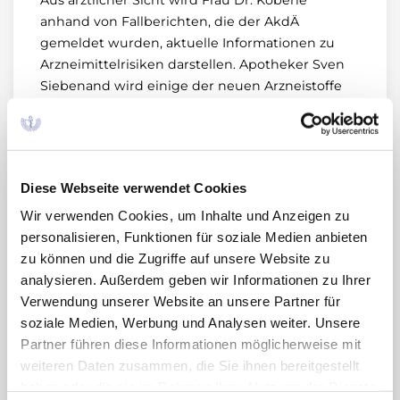
Aus ärztlicher Sicht wird Frau Dr. Köberle
anhand von Fallberichten, die der AkdÄ
gemeldet wurden, aktuelle Informationen zu
Arzneimittelrisiken darstellen. Apotheker Sven
Siebenand wird einige der neuen Arzneistoffe
des Jahres 2024 vorstellen und bewerten.
Referenten:
Dr. med. Ursula Köberle
, Fachärztin für
Diese Webseite verwendet Cookies
Psychiatrie und Psychotherapie,
Wir verwenden Cookies, um Inhalte und Anzeigen zu
Bundesärztekammer, Berlin
personalisieren, Funktionen für soziale Medien anbieten
zu können und die Zugriffe auf unsere Website zu
Sven Siebenand
, Apotheker und
analysieren. Außerdem geben wir Informationen zu Ihrer
Chefredakteur PZ, Avoxa – Mediengruppe
Verwendung unserer Website an unsere Partner für
Deutscher Apotheker GmbH, Apothekerhaus
soziale Medien, Werbung und Analysen weiter. Unsere
Eschborn
Partner führen diese Informationen möglicherweise mit
weiteren Daten zusammen, die Sie ihnen bereitgestellt
Wissenschaftliche Leitung:
haben oder die sie im Rahmen Ihrer Nutzung der Dienste