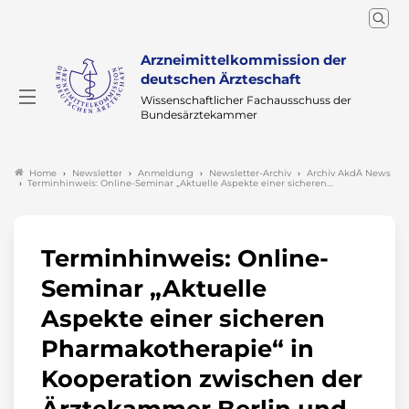
Arzneimittelkommission der
deutschen Ärzteschaft
Wissenschaftlicher Fachausschuss der
Bundesärztekammer
Newsletter
Anmeldung
Newsletter-Archiv
Archiv AkdÄ News
Home
Terminhinweis: Online-Seminar „Aktuelle Aspekte einer sicheren…
Terminhinweis: Online-
Seminar „Aktuelle
Aspekte einer sicheren
Pharmakotherapie“ in
Kooperation zwischen der
Ärztekammer Berlin und