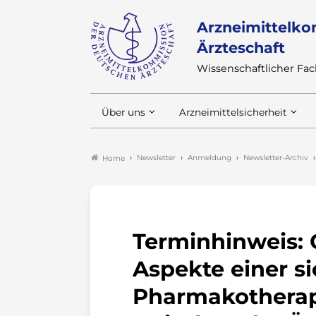
Arzneimittelko
Ärzteschaft
Wissenschaftlicher F
Über uns
Arzneimittelsicherheit
Newsletter
Anmeldung
Newsletter-Archiv
Home
Terminhinweis: 
Aspekte einer s
Pharmakotherap