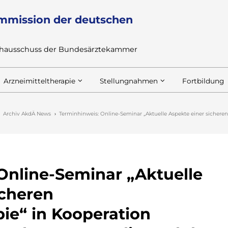
mmission der deutschen
achausschuss der Bundesärztekammer
Arzneimitteltherapie
Stellungnahmen
Fortbildung
Archiv AkdÄ News
Terminhinweis: Online-Seminar „Aktuelle Aspekte einer sichere
Online-Seminar „Aktuelle
icheren
ie“ in Kooperation