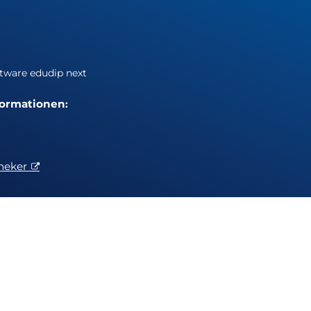
tware edudip next
formationen
:
heker