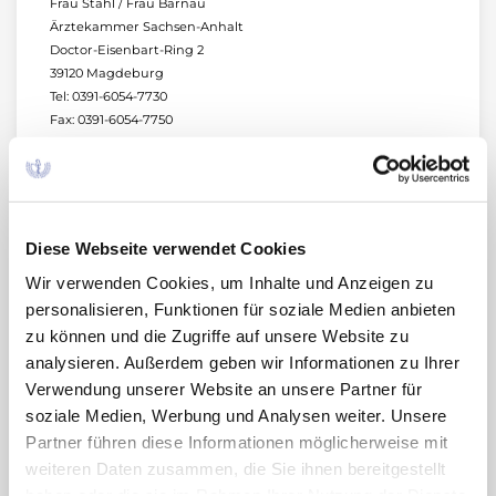
Frau Stahl / Frau Barnau
Ärztekammer Sachsen-Anhalt
Doctor-Eisenbart-Ring 2
39120 Magdeburg
Tel: 0391-6054-7730
Fax: 0391-6054-7750
Berlin: Am Samstag, den 27. April 2024
findet
der Fortbildungstag der AkdÄ statt: „Rationale
Diese Webseite verwendet Cookies
Pharmakotherapie – Unabhängige
Wir verwenden Cookies, um Inhalte und Anzeigen zu
Arzneimittelinformationen.“ Diese Veranstaltung
personalisieren, Funktionen für soziale Medien anbieten
ist mit
7 Fortbildungspunkten
anerkannt, die
zu können und die Zugriffe auf unsere Website zu
Teilnahme ist kostenlos:
Programm
.
analysieren. Außerdem geben wir Informationen zu Ihrer
Verwendung unserer Website an unsere Partner für
Zeit:
10.00–16.30 Uhr
soziale Medien, Werbung und Analysen weiter. Unsere
Partner führen diese Informationen möglicherweise mit
Ort:
Kaiserin-Friedrich-Stiftung, Hörsaal
weiteren Daten zusammen, die Sie ihnen bereitgestellt
Robert-Koch-Platz 7, 10115 Berlin
haben oder die sie im Rahmen Ihrer Nutzung der Dienste