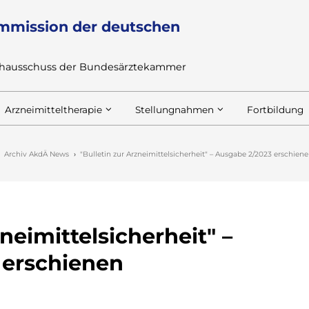
mmission der deutschen
achausschuss der Bundesärztekammer
Arzneimitteltherapie
Stellungnahmen
Fortbildung
Archiv AkdÄ News
"Bulletin zur Arzneimittelsicherheit" – Ausgabe 2/2023 erschien
zneimittelsicherheit" –
 erschienen