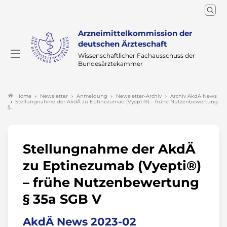
Arzneimittelkommission der
deutschen Ärzteschaft
Wissenschaftlicher Fachausschuss der
Bundesärztekammer
Newsletter
Anmeldung
Newsletter-Archiv
Archiv AkdÄ News
Home
Stellungnahme der AkdÄ zu Eptinezumab (Vyepti®) – frühe Nutzenbewertung
§…
Stellungnahme der AkdÄ
zu Eptinezumab (Vyepti®)
– frühe Nutzenbewertung
§ 35a SGB V
AkdÄ News 2023-02