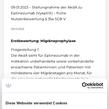
09.01.2023 – Stellungnahme der AkdÄ zu
Eptinezumab (Vyepti®) – frühe
Nutzenbewertung § 35a SGB V
09.01.2023
Erstbewertung: Migräneprophylaxe
Fragestellung 1:
Die AkdÄ sieht für Eptinezumab in der
Indikation unbehandelte sowie vorbehandelte
erwachsene Patientinnen und Patienten mit
mindestens vier Migränetagen pro Monat, für
die eine konventionelle Migräneprophylaxe
infrage kommt, einen Zusatznutzen gegenüber
der zweckmäßigen Vergleichstherapie (ZVT) als
nicht belegt an.
Diese Webseite verwendet Cookies
Fragestellung 2: