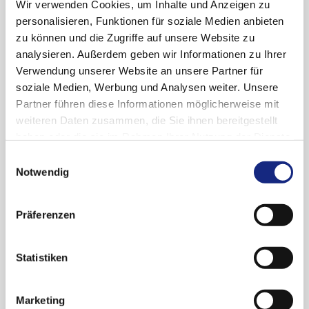
Wir verwenden Cookies, um Inhalte und Anzeigen zu
Die AkdÄ sieht für Eptinezumab in der
personalisieren, Funktionen für soziale Medien anbieten
Indikation erwachsene Patientinnen und
zu können und die Zugriffe auf unsere Website zu
Patienten mit mindestens vier Migränetagen
analysieren. Außerdem geben wir Informationen zu Ihrer
pro Monat, die auf keine der folgend genannten
Verwendung unserer Website an unsere Partner für
medikamentösen Therapien/Wirkstoffklassen
soziale Medien, Werbung und Analysen weiter. Unsere
ansprechen, für die diese nicht geeignet sind
Partner führen diese Informationen möglicherweise mit
oder die diese nicht vertragen: Metoprolol,
weiteren Daten zusammen, die Sie ihnen bereitgestellt
Propranolol, Flunarizin, Topiramat, Amitriptylin,
haben oder die sie im Rahmen Ihrer Nutzung der Dienste
Clostridium botulinum Toxin Typ A, einen
gesammelt haben. Sie geben Einwilligung zu unseren
Einwilligungsauswahl
Zusatznutzen gegenüber der ZVT als nicht
Cookies, wenn Sie unsere Webseite weiterhin
Notwendig
belegt an.
nutzen.
Datenschutzerklärung
|
Impressum
Über den Zusatznutzen beschließt der G-BA.
Präferenzen
®
Informationen zu Eptinezumab (Vyepti
):
Statistiken
AkdÄ-Stellungnahme
G-BA: Unterlagen
(u. a. frühe
Marketing