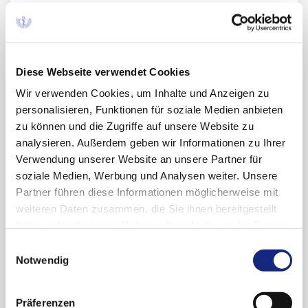
Bremen.
Aktionsplan AMTS des BMG – Ziele,
Herausforderungen und Erfolge
Dipl.-Pharm. Birgit Vogt, Referentin
Diese Webseite verwendet Cookies
Aktionsplan Arzneimitteltherapiesicherheit,
Wir verwenden Cookies, um Inhalte und Anzeigen zu
AkdÄ, Berlin.
personalisieren, Funktionen für soziale Medien anbieten
Individuelle Dosierung und
zu können und die Zugriffe auf unsere Website zu
Medikationsfehler bei Kindern
analysieren. Außerdem geben wir Informationen zu Ihrer
Prof. Dr. med. Dr. h.c. Wolfgang Rascher,
Verwendung unserer Website an unsere Partner für
Vorstandsmitglied der AkdÄ, Erlangen.
soziale Medien, Werbung und Analysen weiter. Unsere
Partner führen diese Informationen möglicherweise mit
Moderation:
Prof. Dr. med. Bernd Mühlbauer.
weiteren Daten zusammen, die Sie ihnen bereitgestellt
haben oder die sie im Rahmen Ihrer Nutzung der Dienste
Die Beiträge widmen sich den Themen unter
gesammelt haben. Sie geben Einwilligung zu unseren
Einwilligungsauswahl
besonderer Beachtung klinisch-praktischer
Cookies, wenn Sie unsere Webseite weiterhin
Notwendig
Aspekte der Patientenversorgung. Im Anschluss
nutzen.
Datenschutzerklärung
|
Impressum
an die Vorträge besteht die Möglichkeit zum
interdisziplinären kollegialen
Präferenzen