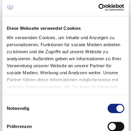
COVID-19 – Update 2022.
Prof. Dr. med. Wolf-Dieter Ludwig,
Vorsitzender der AkdÄ, Berlin.
Therapie des Typ-2-Diabetes – Mit welchen
Diese Webseite verwendet Cookies
Zielen und womit?
Wir verwenden Cookies, um Inhalte und Anzeigen zu
Dr. med Andreas Klinge, Vorstandsmitglied
personalisieren, Funktionen für soziale Medien anbieten
der AkdÄ, Hamburg.
zu können und die Zugriffe auf unsere Website zu
analysieren. Außerdem geben wir Informationen zu Ihrer
Moderation:
Dr. med. Simone Heinemann-
Verwendung unserer Website an unsere Partner für
Meerz, Halle/Saale.
soziale Medien, Werbung und Analysen weiter. Unsere
Partner führen diese Informationen möglicherweise mit
Die Beiträge widmen sich den Themen unter
weiteren Daten zusammen, die Sie ihnen bereitgestellt
besonderer Beachtung klinisch-praktischer
haben oder die sie im Rahmen Ihrer Nutzung der Dienste
Aspekte der Patientenversorgung. Im Anschluss
gesammelt haben. Sie geben Einwilligung zu unseren
an die Vorträge besteht die Möglichkeit zum
Einwilligungsauswahl
Cookies, wenn Sie unsere Webseite weiterhin
interdisziplinären kollegialen
Notwendig
nutzen.
Datenschutzerklärung
|
Impressum
Gedankenaustausch.
Präferenzen
Zeit:
10.00–13.45 Uhr