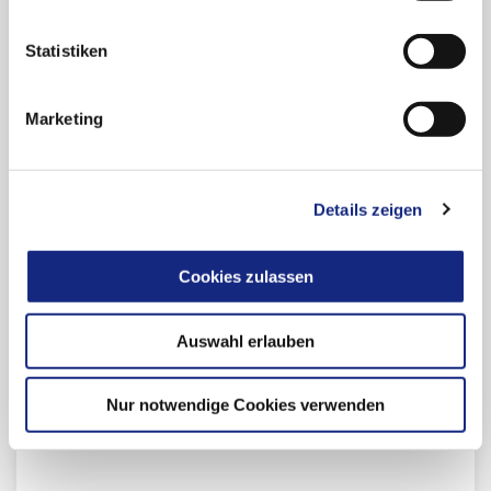
Ort:
Steintor-Varieté, Am Steintor 10, 06112
Statistiken
Halle/Saale
Auskunft und Anmeldung:
Marketing
Frau Stahl / Frau Barnau, Ärztekammer Sachsen-
Anhalt, Doctor-Eisenbart-Ring 2, 39120
Details zeigen
Magdeburg,
Tel: 0391-6054-7730 Fax: -7750
Cookies zulassen
Programm
Auswahl erlauben
Bitte Informieren Sie sich vor
Veranstaltungsbeginn über die
aktuellen
Corona-Regelungen für die Teilnahme an der
Nur notwendige Cookies verwenden
Veranstaltung
.