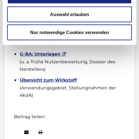
Auswahl erlauben
Informationen zu Dapagliflozin
®
(Forxiga
):
Nur notwendige Cookies verwenden
AkdÄ-Stellungnahme
G-BA: Unterlagen
(u. a. frühe Nutzenbewertung, Dossier des
Herstellers)
Übersicht zum Wirkstoff
(Anwendungsgebiet, Stellungnahmen der
AkdÄ)
Beitrag teilen: