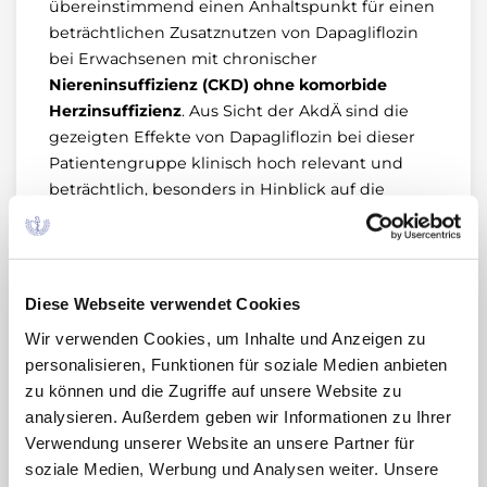
übereinstimmend einen Anhaltspunkt für einen
beträchtlichen Zusatznutzen von Dapagliflozin
bei Erwachsenen mit chronischer
Niereninsuffizienz (CKD) ohne komorbide
Herzinsuffizienz
. Aus Sicht der AkdÄ sind die
gezeigten Effekte von Dapagliflozin bei dieser
Patientengruppe klinisch hoch relevant und
beträchtlich, besonders in Hinblick auf die
Mortalität und das Neuauftreten von ESRD
(Niereninsuffizienz im Endstadium). Die
Aussagesicherheit ist jedoch eingeschränkt
durch Unsicherheiten bei der Erfassung
Diese Webseite verwendet Cookies
unerwünschter Ereignisse und bei der
Wir verwenden Cookies, um Inhalte und Anzeigen zu
Umsetzung der ZVT.
personalisieren, Funktionen für soziale Medien anbieten
zu können und die Zugriffe auf unsere Website zu
Bei Erwachsenen mit
CKD und zusätzlich
analysieren. Außerdem geben wir Informationen zu Ihrer
symptomatischer, chronischer Herzinsuffizienz
Verwendung unserer Website an unsere Partner für
als Komorbidität
liegt nach Einschätzung der
soziale Medien, Werbung und Analysen weiter. Unsere
AkdÄ ein Anhaltspunkt für einen geringen