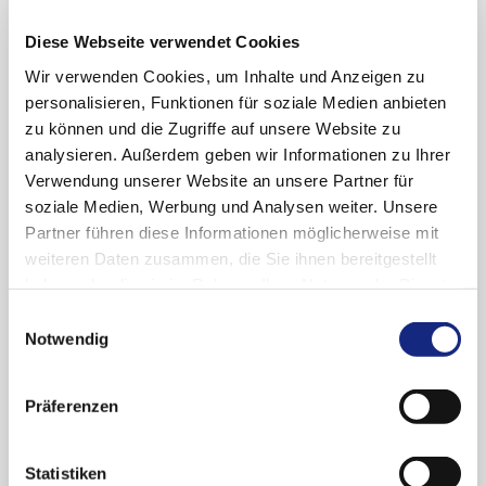
negatives, lokal fortgeschrittenes oder
metastasiertes Mammakarzinom haben, ein
Diese Webseite verwendet Cookies
Anhaltspunkt für einen geringen Zusatznutzen.
Wir verwenden Cookies, um Inhalte und Anzeigen zu
personalisieren, Funktionen für soziale Medien anbieten
Nach Abwägung des Ausmaßes des Nutzens
zu können und die Zugriffe auf unsere Website zu
und des Schadens sieht die AkdÄ für Talazoparib
analysieren. Außerdem geben wir Informationen zu Ihrer
lediglich einen geringen Zusatznutzen, der sich
Verwendung unserer Website an unsere Partner für
nach derzeitiger Datenlage im Wesentlichen
soziale Medien, Werbung und Analysen weiter. Unsere
durch Effekte zu den Endpunkten der Kategorie
Partner führen diese Informationen möglicherweise mit
Nebenwirkungen begründet. Die qualitative
weiteren Daten zusammen, die Sie ihnen bereitgestellt
Ergebnissicherheit wird als mäßig eingestuft, da
haben oder die sie im Rahmen Ihrer Nutzung der Dienste
die Endpunkt-Ergebnisse aus einer
gesammelt haben. Sie geben Einwilligung zu unseren
randomisierten, nicht verblindeten Studie
Einwilligungsauswahl
Cookies, wenn Sie unsere Webseite weiterhin
Notwendig
stammen, und das Verzerrungspotenzial der
nutzen.
Datenschutzerklärung
|
Impressum
Ergebnisse zu den Endpunkten der Kategorie
Nebenwirkungen als hoch eingestuft wird.
Präferenzen
Über den Zusatznutzen beschließt der G-BA.
Statistiken