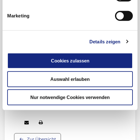
Informationen zu Talazoparib
Marketing
(Talzenna®):
AkdÄ-Stellungnahme
Details zeigen
G-BA: Unterlagen
(u. a. frühe Nutzenbewertung, Dossier des
Herstellers)
Cookies zulassen
Übersicht zum Wirkstoff
(Anwendungsgebiet, Stellungnahmen der
Auswahl erlauben
AkdÄ)
Nur notwendige Cookies verwenden
Beitrag teilen:
Zur Übersicht