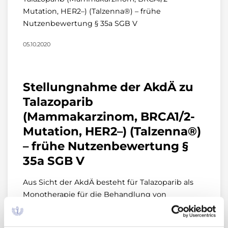
Mutation, HER2–) (Talzenna®) – frühe
Nutzenbewertung § 35a SGB V
05.10.2020
Stellungnahme der AkdÄ zu
Talazoparib
(Mammakarzinom, BRCA1/2-
Mutation, HER2–) (Talzenna®)
– frühe Nutzenbewertung §
35a SGB V
Aus Sicht der AkdÄ besteht für Talazoparib als
Monotherapie für die Behandlung von
erwachsenen Patient*Innen mit BRCA1/2-
Mutationen in der Keimbahn, die ein HER2-