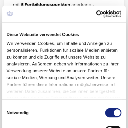
mit
5 Fortbildungspunkten
anerkannt.
Themen:
Update: Rationale Schmerztherapie
Diese Webseite verwendet Cookies
Fallbeispiele zu Nebenwirkungen und
Wir verwenden Cookies, um Inhalte und Anzeigen zu
Medikationsfehlern aus dem
personalisieren, Funktionen für soziale Medien anbieten
Spontanmeldesystem
zu können und die Zugriffe auf unsere Website zu
Neue Arzneimittel 2019/2020 – eine kritische
analysieren. Außerdem geben wir Informationen zu Ihrer
Bewertung
Verwendung unserer Website an unsere Partner für
soziale Medien, Werbung und Analysen weiter. Unsere
Moderation:
Partner führen diese Informationen möglicherweise mit
weiteren Daten zusammen, die Sie ihnen bereitgestellt
Dr. med. Simone Heinemann-Meerz, Präsidentin
haben oder die sie im Rahmen Ihrer Nutzung der Dienste
der Ärztekammer Sachsen-Anhalt, Magdeburg,
gesammelt haben. Sie geben Einwilligung zu unseren
Einwilligungsauswahl
Vorstandsmitglied der Bundesärztekammer und
Cookies, wenn Sie unsere Webseite weiterhin
Notwendig
der AkdÄ
nutzen.
Datenschutzerklärung
|
Impressum