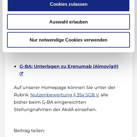
Cookies zulassen
Über den Zusatznutzen beschließt der G-BA.
Erenumab ist zugelassen zur Migräne-
Auswahl erlauben
Prophylaxe bei Erwachsenen mit mindestens
vier Migränetagen pro Monat.
Nur notwendige Cookies verwenden
AkdÄ-Stellungnahme Erenumab (Aimovig®)
G-BA: Unterlagen zu Erenumab (Aimovig®)
Auf unserer Homepage können Sie unter der
Rubrik
Nutzenbewertung § 35a SGB V
alle
bisher beim G-BA eingereichten
Stellungnahmen der AkdÄ einsehen.
Beitrag teilen: