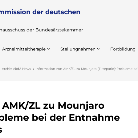
mmission der deutschen
achausschuss der Bundesärztekammer
Arzneimitteltherapie
Stellungnahmen
Fortbildung
Archiv AkdÄ News
Information von AMK/ZL zu Mounjaro (Tirzepatid): Probleme b
n AMK/ZL zu Mounjaro
robleme bei der Entnahme
s