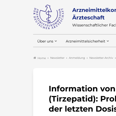
Arzneimittelko
Ärzteschaft
Wissenschaftlicher F
Über uns
Arzneimittelsicherheit
Newsletter
Anmeldung
Newsletter-Archiv
Home
Information vo
(Tirzepatid): P
der letzten Dosi