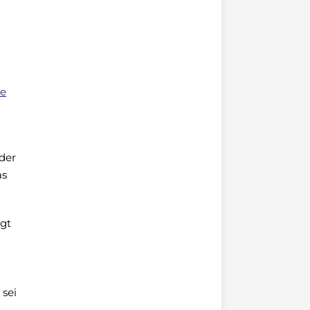
me
der
as
gt
 sei