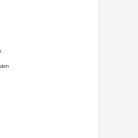
h
u
 den