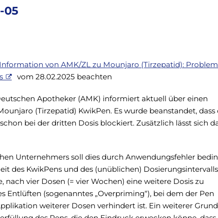
5-05
 Information von AMK/ZL zu Mounjaro (Tirzepatid): Proble
s
vom 28.02.2025 beachten
eutschen Apotheker (AMK) informiert aktuell über einen
Mounjaro (Tirzepatid) KwikPen. Es wurde beanstandet, dass 
schon bei der dritten Dosis blockiert. Zusätzlich lässt sich d
hen Unternehmers soll dies durch Anwendungsfehler bedin
heit des KwikPens und des (unüblichen) Dosierungsintervalls
 nach vier Dosen (= vier Wochen) eine weitere Dosis zu
s Entlüften (sogenanntes „Overpriming“), bei dem der Pen
pplikation weiterer Dosen verhindert ist. Ein weiterer Grund
rfüllung des Pens, die den Eindruck erwecken könne, dass