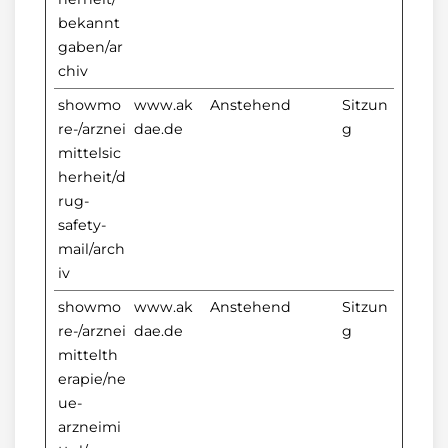
bekannt
gaben/ar
chiv
showmo
www.ak
Anstehend
Sitzun
re-/arznei
dae.de
g
mittelsic
herheit/d
rug-
safety-
mail/arch
iv
showmo
www.ak
Anstehend
Sitzun
re-/arznei
dae.de
g
mittelth
erapie/ne
ue-
arzneimi