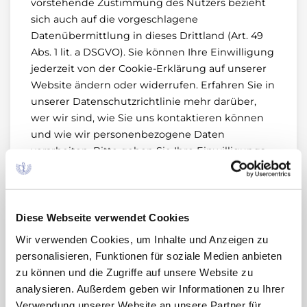
vorstehende Zustimmung des Nutzers bezieht
sich auch auf die vorgeschlagene
Datenübermittlung in dieses Drittland (Art. 49
Abs. 1 lit. a DSGVO). Sie können Ihre Einwilligung
jederzeit von der Cookie-Erklärung auf unserer
Website ändern oder widerrufen. Erfahren Sie in
unserer Datenschutzrichtlinie mehr darüber,
wer wir sind, wie Sie uns kontaktieren können
und wie wir personenbezogene Daten
verarbeiten. Bitte geben Sie Ihre Einwilligungs-
ID und das Datum an, wenn Sie uns bezüglich
Ihrer Einwilligung kontaktieren.
Ihre Einwilligung trifft auf die folgenden
Diese Webseite verwendet Cookies
Domains zu: www.akdae.de
Wir verwenden Cookies, um Inhalte und Anzeigen zu
personalisieren, Funktionen für soziale Medien anbieten
Ihr aktueller Zustand: Ablehnen.
zu können und die Zugriffe auf unsere Website zu
Einwilligung ändern
analysieren. Außerdem geben wir Informationen zu Ihrer
Verwendung unserer Website an unsere Partner für
Die Cookie-Erklärung wurde das letzte Mal am