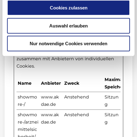
aktuellen
Cookies zulassen
Domäne.
Auswahl erlauben
Nicht klassifiziert (5)
Nur notwendige Cookies verwenden
Nicht klassifizierte Cookies sind Cookies, die
wir gerade versuchen zu klassifizieren,
zusammen mit Anbietern von individuellen
Cookies.
Maximale
Name
Anbieter
Zweck
Speicherdaue
showmo
www.ak
Anstehend
Sitzun
re-/
dae.de
g
showmo
www.ak
Anstehend
Sitzun
re-/arznei
dae.de
g
mittelsic
herheit/