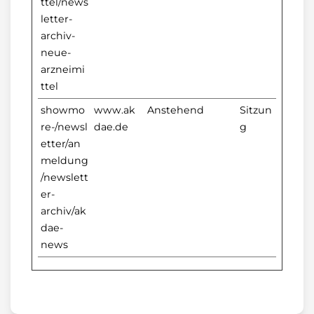
ttel/news
letter-
archiv-
neue-
arzneimi
ttel
showmo
www.ak
Anstehend
Sitzun
re-/newsl
dae.de
g
etter/an
meldung
/newslett
er-
archiv/ak
dae-
news