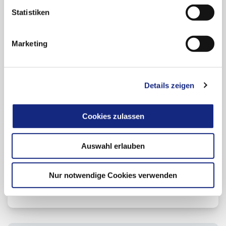
Statistiken
Links
Marketing
Newsletter Anmeldung
Newsletter-Archiv "Neue Arzneimittel"
Details zeigen
Arzneiverordnung in der Praxis (AVP)
Cookies zulassen
Beitrag teilen:
Auswahl erlauben
Zur Übersicht
Nur notwendige Cookies verwenden