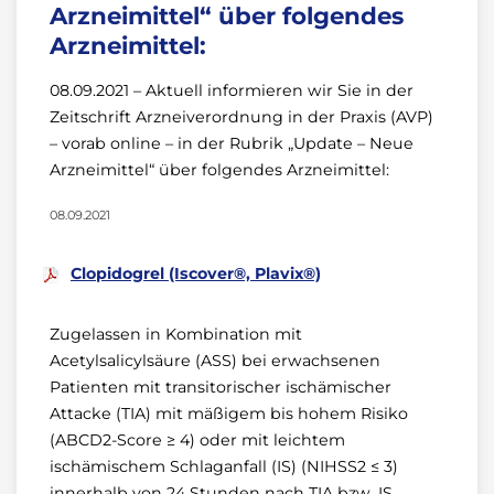
Arzneimittel“ über folgendes
Arzneimittel:
08.09.2021 – Aktuell informieren wir Sie in der
Zeitschrift Arzneiverordnung in der Praxis (AVP)
– vorab online – in der Rubrik „Update – Neue
Arzneimittel“ über folgendes Arzneimittel:
08.09.2021
Clopidogrel (Iscover®, Plavix®)
Zugelassen in Kombination mit
Acetylsalicylsäure (ASS) bei erwachsenen
Patienten mit transitorischer ischämischer
Attacke (TIA) mit mäßigem bis hohem Risiko
(ABCD2-Score ≥ 4) oder mit leichtem
ischämischem Schlaganfall (IS) (NIHSS2 ≤ 3)
innerhalb von 24 Stunden nach TIA bzw. IS.