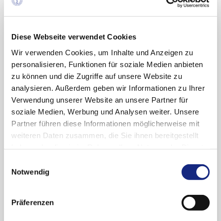
der Arzneimittelkommission der
deutschen Ärzteschaft (AkdÄ) zu neu
zugelassenen Arzneimitteln oder zu neu
Diese Webseite verwendet Cookies
zugelassenen Indikationen. Ziel ist es, den
Wir verwenden Cookies, um Inhalte und Anzeigen zu
Ärzten zeitnah Informationen zu diesen
personalisieren, Funktionen für soziale Medien anbieten
Arzneimitteln zur Verfügung zu stellen,
zu können und die Zugriffe auf unsere Website zu
zunächst bei
Markteinführung
sowie nach
analysieren. Außerdem geben wir Informationen zu Ihrer
der
frühen Nutzenbewertung
durch den
Verwendung unserer Website an unsere Partner für
Gemeinsamen Bundesausschuss (G-BA)
soziale Medien, Werbung und Analysen weiter. Unsere
(„Update – Neue Arzneimittel“) (§ 35a
Partner führen diese Informationen möglicherweise mit
Absatz 1 SGB V).
weiteren Daten zusammen, die Sie ihnen bereitgestellt
haben oder die sie im Rahmen Ihrer Nutzung der Dienste
Auf unserer Website können Sie unter der
gesammelt haben. Sie geben Einwilligung zu unseren
Einwilligungsauswahl
Rubrik „
Neue Arzneimittel
“ alle bisher
Cookies, wenn Sie unsere Webseite weiterhin
Notwendig
erschienenen Ausgaben abrufen.
nutzen.
Datenschutzerklärung
|
Impressum
Präferenzen