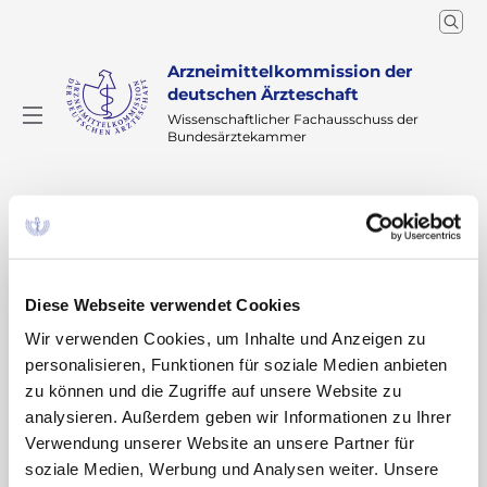
Arzneimittelkommission der
deutschen Ärzteschaft
Wissenschaftlicher Fachausschuss der
Bundesärztekammer
Arzneimitteltherapie
Arzneiverordnung in der Praxis
Recherche
Home
Jürgen Steinmeyer
Prof. Dr. rer. nat. Jürgen
Diese Webseite verwendet Cookies
Steinmeyer
Wir verwenden Cookies, um Inhalte und Anzeigen zu
personalisieren, Funktionen für soziale Medien anbieten
zu können und die Zugriffe auf unsere Website zu
analysieren. Außerdem geben wir Informationen zu Ihrer
Veröffentlichte Beiträge
Verwendung unserer Website an unsere Partner für
soziale Medien, Werbung und Analysen weiter. Unsere