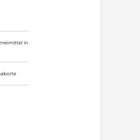
eimittel in
naborte