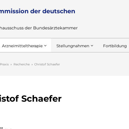
mmission der deutschen
achausschuss der Bundesärztekammer
Arzneimitteltherapie
Stellungnahmen
Fortbildung
Praxis
Recherche
Christof Schaefer
istof Schaefer