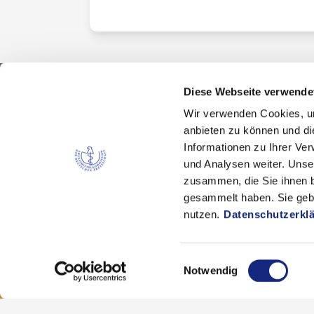
Diese Webseite verwende
Wir verwenden Cookies, um
Kontakt
anbieten zu können und di
Arzneimittelkommission der deutschen Ärztes
Informationen zu Ihrer Ve
Fachausschuss der Bundesärztekammer
und Analysen weiter. Unse
Bundesärztekammer
zusammen, die Sie ihnen b
Arbeitsgemeinschaft der deutschen Ärzteka
gesammelt haben. Sie gebe
Dezernat 6 – Wissenschaft, Forschung und Eth
nutzen.
Datenschutzerkl
Herbert-Lewin-Platz 1, 10623 Berlin
akdae@baek.de
Einwilligungsauswahl
Notwendig
© 2026