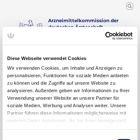
Arzneimittelkommission der
deutschen Ärzteschaft
Wissenschaftlicher Fachausschuss der
Bundesärztekammer
Diese Webseite verwendet Cookies
Arzneimitteltherapie
Arzneiverordnung in der Praxis
Recherche
Home
Barbara Hermes
Wir verwenden Cookies, um Inhalte und Anzeigen zu
personalisieren, Funktionen für soziale Medien anbieten
zu können und die Zugriffe auf unsere Website zu
PD Dr. med. Barbara
analysieren. Außerdem geben wir Informationen zu Ihrer
Hermes
Verwendung unserer Website an unsere Partner für
soziale Medien, Werbung und Analysen weiter. Unsere
Partner führen diese Informationen möglicherweise mit
weiteren Daten zusammen, die Sie ihnen bereitgestellt
Veröffentlichte Beiträge
haben oder die sie im Rahmen Ihrer Nutzung der Dienste
gesammelt haben. Sie geben Einwilligung zu unseren
Einwilligungsauswahl