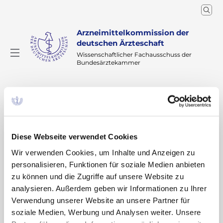
Arzneimittelkommission der
deutschen Ärzteschaft
Wissenschaftlicher Fachausschuss der
Bundesärztekammer
Arzneimitteltherapie
Arzneiverordnung in der Praxis
Home
Ausgaben - Archiv
Ausgaben ab 2015
Diese Webseite verwendet Cookies
AVP Ausgaben ab 2015
Wir verwenden Cookies, um Inhalte und Anzeigen zu
Arzneiverordnung in der Praxis
personalisieren, Funktionen für soziale Medien anbieten
zu können und die Zugriffe auf unsere Website zu
analysieren. Außerdem geben wir Informationen zu Ihrer
2026
2025
2024
2023
2022
Verwendung unserer Website an unsere Partner für
2021
2020
2019
2018
2017
soziale Medien, Werbung und Analysen weiter. Unsere