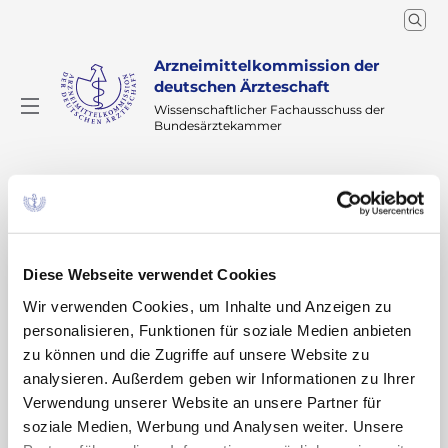
Arzneimittelkommission der
deutschen Ärzteschaft
Wissenschaftlicher Fachausschuss der
Bundesärztekammer
Arzneimitteltherapie
Arzneiverordnung in der Praxis
Home
Ausgaben - Archiv
Ausgaben ab 2015
Diese Webseite verwendet Cookies
AVP Ausgaben ab 2015
Wir verwenden Cookies, um Inhalte und Anzeigen zu
Arzneiverordnung in der Praxis
personalisieren, Funktionen für soziale Medien anbieten
zu können und die Zugriffe auf unsere Website zu
analysieren. Außerdem geben wir Informationen zu Ihrer
2026
2025
2024
2023
2022
Verwendung unserer Website an unsere Partner für
2021
2020
2019
2018
2017
soziale Medien, Werbung und Analysen weiter. Unsere