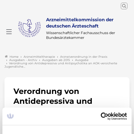
Arzneimittelkommission der
deutschen Ärzteschaft
Wissenschaftlicher Fachausschuss der
Bundesärztekammer
Arzneimitteltherapie
Arzneiverordnung in der Praxis
Home
Ausgaben - Archiv
Ausgaben ab 2015
Ausgabe
Verordnung von Antidepressiva und Antipsychotika an AOK-versicherte
Jugendliche…
Verordnung von
Antidepressiva und
Antipsychotika an AOK-
versicherte Jugendliche
2015–2023