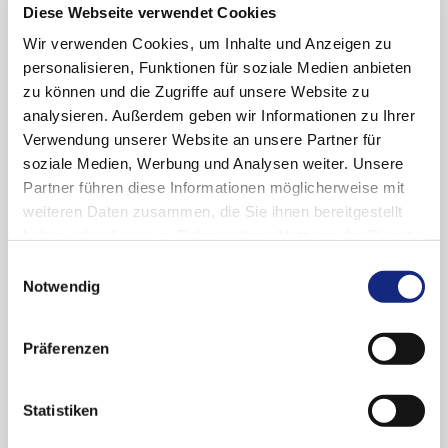
Diese Webseite verwendet Cookies
Wir verwenden Cookies, um Inhalte und Anzeigen zu
Arzneiverordnung in der Praxis
Ausgabe 1/2026
personalisieren, Funktionen für soziale Medien anbieten
zu können und die Zugriffe auf unsere Website zu
Dr. med. Isabel Hach
analysieren. Außerdem geben wir Informationen zu Ihrer
Gisbert W. Selke
Verwendung unserer Website an unsere Partner für
Dr. Uwe Eichler
soziale Medien, Werbung und Analysen weiter. Unsere
Partner führen diese Informationen möglicherweise mit
weiteren Daten zusammen, die Sie ihnen bereitgestellt
haben oder die sie im Rahmen Ihrer Nutzung der Dienste
Die Autorin und die Autoren geben an,
gesammelt haben. Sie geben Einwilligung zu unseren
keine Interessenkonflikte zu haben.
Einwilligungsauswahl
Cookies, wenn Sie unsere Webseite weiterhin
Notwendig
nutzen.
Datenschutzerklärung
|
Impressum
Präferenzen
PDF-Download des Artikels
Statistiken
Verordnung von Antidepressiva und
Antipsychotika an AOK-versicherte