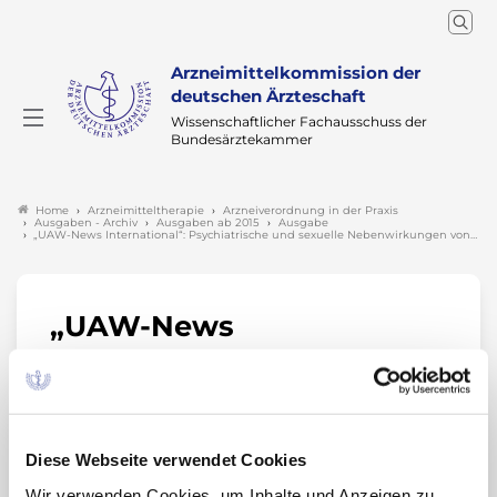
Arzneimittelkommission der
deutschen Ärzteschaft
Wissenschaftlicher Fachausschuss der
Bundesärztekammer
Arzneimitteltherapie
Arzneiverordnung in der Praxis
Home
Ausgaben - Archiv
Ausgaben ab 2015
Ausgabe
„UAW-News International“: Psychiatrische und sexuelle Nebenwirkungen von…
„UAW-News
International“:
Psychiatrische und
sexuelle Nebenwirkungen
Diese Webseite verwendet Cookies
von Finasterid. Nachdruck
Wir verwenden Cookies, um Inhalte und Anzeigen zu