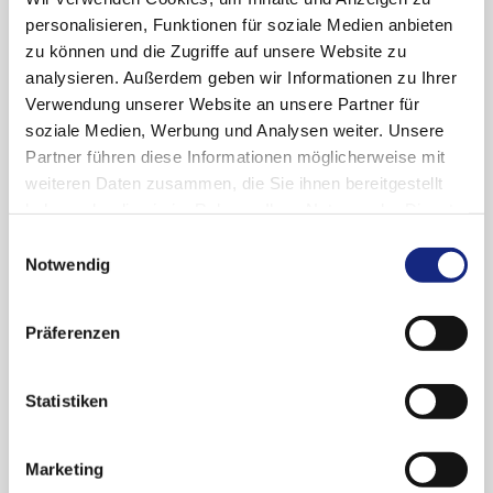
aus: Deutsches Ärzteblatt
personalisieren, Funktionen für soziale Medien anbieten
2024; 121: A 1406
zu können und die Zugriffe auf unsere Website zu
analysieren. Außerdem geben wir Informationen zu Ihrer
Verwendung unserer Website an unsere Partner für
Arzneiverordnung in der Praxis
soziale Medien, Werbung und Analysen weiter. Unsere
Ausgabe 4/2024
Partner führen diese Informationen möglicherweise mit
Arzneimittelkommission der deutschen Ärzteschaft
weiteren Daten zusammen, die Sie ihnen bereitgestellt
haben oder die sie im Rahmen Ihrer Nutzung der Dienste
gesammelt haben. Sie geben Einwilligung zu unseren
Einwilligungsauswahl
Cookies, wenn Sie unsere Webseite weiterhin
Notwendig
PDF-Download des Artikels
nutzen.
Datenschutzerklärung
|
Impressum
„UAW-News International“:
Präferenzen
Psychiatrische und sexuelle
Nebenwirkungen von Finasterid -
Statistiken
Nachdruck
Marketing