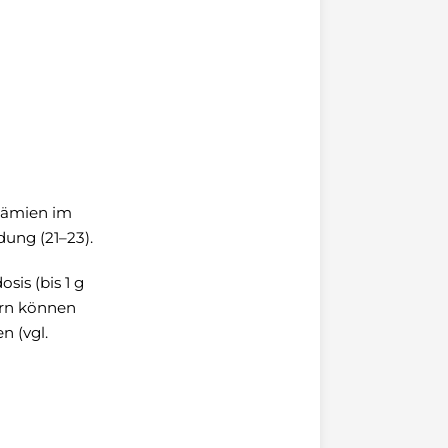
nämien im
ung (21–23).
is (bis 1 g
ern können
 (vgl.