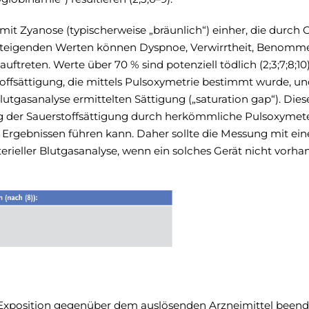
it Zyanose (typischerweise „bräunlich“) einher, die durch
Mit steigenden Werten können Dyspnoe, Verwirrtheit, Benomm
treten. Werte über 70 % sind potenziell tödlich (2;3;7;8;10).
toffsättigung, die mittels Pulsoxymetrie bestimmt wurde, un
lutgasanalyse ermittelten Sättigung („saturation gap“). Dies
g der Sauerstoffsättigung durch herkömmliche Pulsoxymet
n Ergebnissen führen kann. Daher sollte die Messung mit e
erieller Blutgasanalyse, wenn ein solches Gerät nicht vorha
Exposition gegenüber dem auslösenden Arzneimittel beend