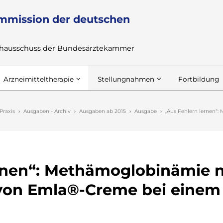
mmission der deutschen
achausschuss der Bundesärztekammer
Arzneimitteltherapie
Stellungnahmen
Fortbildung
Praxis
Ausgaben - Archiv
Ausgaben ab 2015
Ausgabe
„Aus Fehlern lernen“
ernen“: Methämoglobinämie 
von Emla®-Creme bei einem