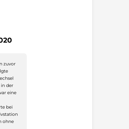
1020
n zuvor
lgte
wechsel
in der
war eine
te bei
ivstation
ch ohne