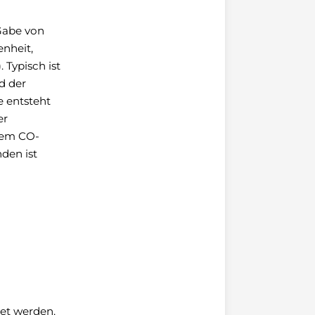
 Gabe von
enheit,
 Typisch ist
d der
e entsteht
er
inem CO-
nden ist
et werden.