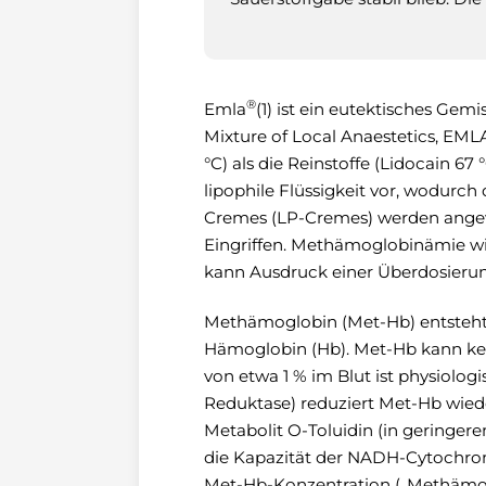
®
Emla
(1) ist ein eutektisches Gem
Mixture of Local Anaestetics, EML
°C) als die Reinstoffe (Lidocain 67
lipophile Flüssigkeit vor, wodurch 
Cremes (LP-Cremes) werden angew
Eingriffen. Methämoglobinämie wi
kann Ausdruck einer Überdosierung 
Methämoglobin (Met-Hb) entsteht 
Hämoglobin (Hb). Met-Hb kann kei
von etwa 1 % im Blut ist physio
Reduktase) reduziert Met-Hb wiede
Metabolit O-Toluidin (in geringe
die Kapazität der NADH-Cytochrom
Met-Hb-Konzentration („Methämoglo