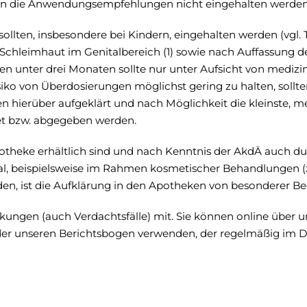
nn die Anwendungsempfehlungen nicht eingehalten werden
lten, insbesondere bei Kindern, eingehalten werden (vgl. T
chleimhaut im Genitalbereich (1) sowie nach Auffassung d
n unter drei Monaten sollte nur unter Aufsicht von mediz
iko von Überdosierungen möglichst gering zu halten, sollt
 hierüber aufgeklärt und nach Möglichkeit die kleinste, m
et bzw. abgegeben werden.
otheke erhältlich sind und nach Kenntnis der AkdÄ auch du
al, beispielsweise im Rahmen kosmetischer Behandlungen (z
en, ist die Aufklärung in den Apotheken von besonderer B
rkungen (auch Verdachtsfälle) mit. Sie können online über u
r unseren Berichtsbogen verwenden, der regelmäßig im 