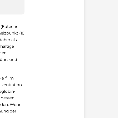
 (Eutectic
melzpunkt (18
daher als
-haltige
enen
führt und
3+
Fe
im
nzentration
oglobin-
r dessen
erden. Wenn
hung der