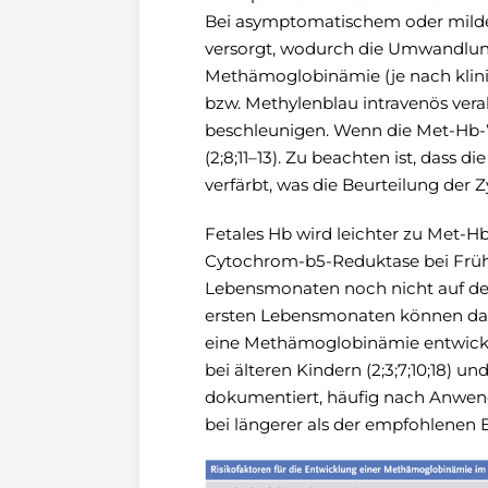
Bei asymptomatischem oder milde
versorgt, wodurch die Umwandlung
Methämoglobinämie (je nach klini
bzw. Methylenblau intravenös ver
beschleunigen. Wenn die Met-Hb-W
(2;8;11–13). Zu beachten ist, dass
verfärbt, was die Beurteilung der 
Fetales Hb wird leichter zu Met-Hb 
Cytochrom-b5-Reduktase bei Frühg
Lebensmonaten noch nicht auf dem
ersten Lebensmonaten können dahe
eine Methämoglobinämie entwickeln,
bei älteren Kindern (2;3;7;10;18) 
dokumentiert, häufig nach Anwen
bei längerer als der empfohlenen Ein