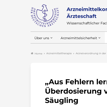
Arzneimittelko
Ärzteschaft
Wissenschaftlicher F
Über uns
Arzneimittelsicherheit
Arzneimitteltherapie
Arzneiverordnung in der 
Home
„Aus Fehlern l
Überdosierung 
Säugling