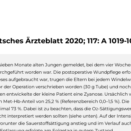
ches Ärzteblatt 2020; 117: A 1019-
 sieben Monate alten Jungen gemeldet, bei dem vier Woche
rchgeführt worden war. Die postoperative Wundpflege erfo
eses aufgebraucht war, trugen die Eltern bei jedem Windel
r der Operation verschrieben worden (30 g Tube) und noch 
en entwickelte der kleine Patient eine Zyanose. Ursächlich 
et-Hb-Anteil von 25,2 % (Referenzbereich 0,0–1,5 %). Die
imal 73 %. Dabei ist zu beachten, dass die O
-Sättigungswer
2
interpretiert werden sollten (siehe unten). Auf der Intens
worunter die Sauerstoffsättigung anstieg und im Verlauf au
ie Entlassung erfolgte am Folgetag in gutem Zustand.