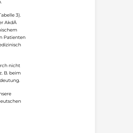
.
abelle 3).
er AkdÄ
inischem
en Patienten
edizinisch
rch nicht
. B. beim
edeutung.
nsere
Deutschen