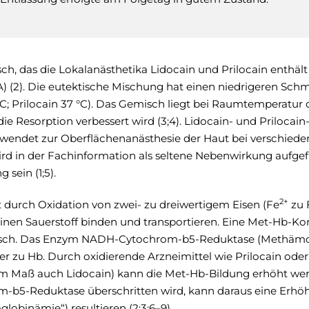
isch, das die Lokalanästhetika Lidocain und Prilocain enthält
A) (2). Die eutektische Mischung hat einen niedrigeren Sch
 °C; Prilocain 37 °C). Das Gemisch liegt bei Raumtemperatur 
die Resorption verbessert wird (3;4). Lidocain- und Prilocain
endet zur Oberflächenanästhesie der Haut bei verschied
rd in der Fachinformation als seltene Nebenwirkung aufge
sein (1;5).
2+
durch Oxidation von zwei- zu dreiwertigem Eisen (Fe
zu 
nen Sauerstoff binden und transportieren. Eine Met-Hb-Ko
logisch. Das Enzym NADH-Cytochrom-b5-Reduktase (Methäm
r zu Hb. Durch oxidierende Arzneimittel wie Prilocain ode
rem Maß auch Lidocain) kann die Met-Hb-Bildung erhöht w
-b5-Reduktase überschritten wird, kann daraus eine Erhö
binämie“) resultieren (2;3;6–9).