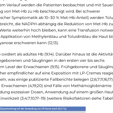
m Verlauf werden die Patienten beobachtet und mit Sauer
 von Met-Hb zu Hb beschleunigt wird. Bei schwerer
scher Symptomatik ab 10–30 % Met-Hb-Anteil) werden Tolu
abreicht, die NADPH-abhängig die Reduktion von Met-Hb z
erte weiterhin hoch bleiben, kann eine Transfusion notwe
 die Applikation von Methylenblau und Toluidinblau die Haut 
Zyanose erschweren kann (12;13).
oxidiert als adultes Hb (9;14). Darüber hinaus ist die Aktivi
eborenen und Säuglingen in den ersten vier bis sechs
 Level der Erwachsenen (9;15). Frühgeborene und Säuglin
r empfindlicher auf eine Exposition mit LP-Cremes reagi
 was einige publizierte Fallberichte belegen (2;6;7;11;16;17
und Erwachsenen (4;19;20) sind Fälle von Methämoglobinämie
dung exzessiver Dosen, Anwendung auf einem großen Haut
wirkzeit (3;4;7;10;17–19) (weitere Risikofaktoren siehe Tabell