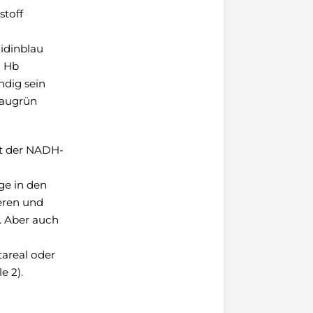
stoff
idinblau
u Hb
ndig sein
blaugrün
tät der NADH-
ge in den
eren und
). Aber auch
areal oder
e 2).