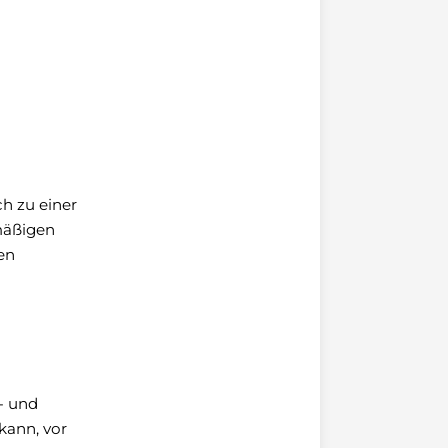
h zu einer
mäßigen
en
- und
kann, vor