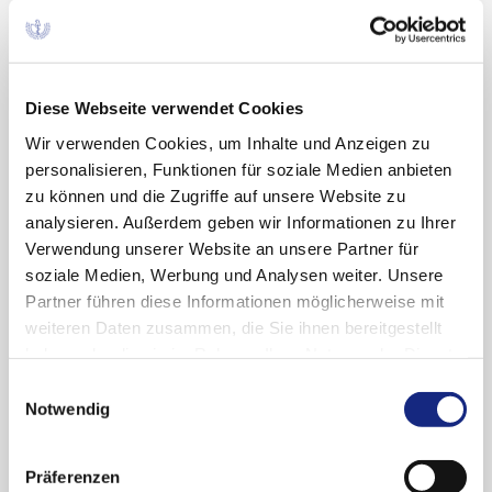
Arzneiverordnung in der Praxis
Ausgabe 1/2020
Diese Webseite verwendet Cookies
Wir verwenden Cookies, um Inhalte und Anzeigen zu
personalisieren, Funktionen für soziale Medien anbieten
zu können und die Zugriffe auf unsere Website zu
Hinweis
analysieren. Außerdem geben wir Informationen zu Ihrer
Aktuelle Informationen zu COVID-19
Verwendung unserer Website an unsere Partner für
finden Sie auf unserer Website unter
soziale Medien, Werbung und Analysen weiter. Unsere
folgendem Link:
Partner führen diese Informationen möglicherweise mit
weiteren Daten zusammen, die Sie ihnen bereitgestellt
Informationen zur Impfung gegen die
haben oder die sie im Rahmen Ihrer Nutzung der Dienste
Corona-Virus-Krankheit 2019 (COVID-
gesammelt haben. Sie geben Einwilligung zu unseren
Einwilligungsauswahl
19)
Cookies, wenn Sie unsere Webseite weiterhin
Notwendig
nutzen.
Datenschutzerklärung
|
Impressum
Präferenzen