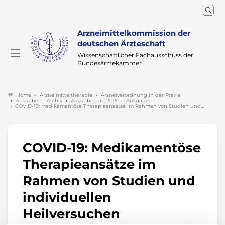
Arzneimittelkommission der
deutschen Ärzteschaft
Wissenschaftlicher Fachausschuss der
Bundesärztekammer
Arzneimitteltherapie
Arzneiverordnung in der Praxis
Home
Ausgaben - Archiv
Ausgaben ab 2015
Ausgabe
COVID-19: Medikamentöse Therapieansätze im Rahmen von Studien und…
COVID-19: Medikamentöse
Therapieansätze im
Rahmen von Studien und
individuellen
Heilversuchen