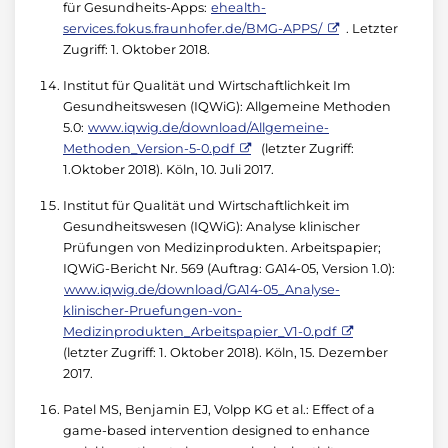
für Gesundheits-Apps:
ehealth-
services.fokus.fraunhofer.de/BMG-APPS/
. Letzter
Zugriff: 1. Oktober 2018.
Institut für Qualität und Wirtschaftlichkeit Im
Gesundheitswesen (IQWiG): Allgemeine Methoden
5.0:
www.iqwig.de/download/Allgemeine-
Methoden_Version-5-0.pdf
(letzter Zugriff:
1.Oktober 2018). Köln, 10. Juli 2017.
Institut für Qualität und Wirtschaftlichkeit im
Gesundheitswesen (IQWiG): Analyse klinischer
Prüfungen von Medizinprodukten. Arbeitspapier;
IQWiG-Bericht Nr. 569 (Auftrag: GA14-05, Version 1.0):
www.iqwig.de/download/GA14-05_Analyse-
klinischer-Pruefungen-von-
Medizinprodukten_Arbeitspapier_V1-0.pdf
(letzter Zugriff: 1. Oktober 2018). Köln, 15. Dezember
2017.
Patel MS, Benjamin EJ, Volpp KG et al.: Effect of a
game-based intervention designed to enhance