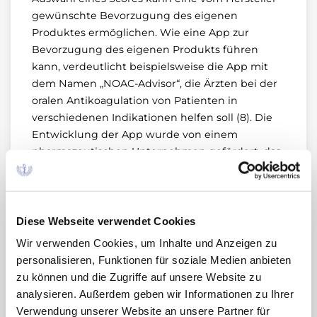
gewünschte Bevorzugung des eigenen
Produktes ermöglichen. Wie eine App zur
Bevorzugung des eigenen Produkts führen
kann, verdeutlicht beispielsweise die App mit
dem Namen „NOAC-Advisor“, die Ärzten bei der
oralen Antikoagulation von Patienten in
verschiedenen Indikationen helfen soll (8). Die
Entwicklung der App wurde von einem
pharmazeutischen Unternehmen gefördert, das
Zulassungsinhaber eines neuen oder direkten
oralen Antikoagulans (DOAK) ist. Vitamin-K-
Antagonisten (VKA) werden in der App
beispielsweise beim Vorhofflimmern nur als
Diese Webseite verwendet Cookies
Mittel der 2. Wahl aufgeführt – Empfehlungen,
Wir verwenden Cookies, um Inhalte und Anzeigen zu
die VKA in dieser Indikation als mindestens
personalisieren, Funktionen für soziale Medien anbieten
gleichwertig mit DOAK einschätzen, werden
zu können und die Zugriffe auf unsere Website zu
nicht berücksichtigt (9).
analysieren. Außerdem geben wir Informationen zu Ihrer
Verwendung unserer Website an unsere Partner für