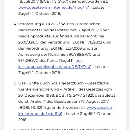
18. Juli 2017 (BGBl. I S. 2757) geändert worden ist:
www.gesetze-im-internet.de/mpg/
. Letzter
Zugriff: 1. Oktober 2018.
Verordnung (EU) 2017/745 des Europäischen
Parlaments und des Rates vom 5. April 2017 über
Medizinprodukte, zur Änderung der Richtlinie
2001/83/EG, der Verordnung (EG) Nr. 178/2002 und
der Verordnung (EG) Nr. 1223/2009 und zur
Aufhebung der Richtlinien 90/385/EWG und
93/42/EWG des Rates: Regel 11:
eur-
lex.europa.eu/legal-content/DE/TXT/
. Letzter
Zugriff: 1. Oktober 2018.
Das Fünfte Buch Sozialgesetzbuch – Gesetzliche
Krankenversicherung – (Artikel 1 des Gesetzes vom
20. Dezember 1988, BGBl. I S. 2477, 2482), das zuletzt
durch Artikel 4 des Gesetzes vom 17. August 2017
(BGBl. I S. 3214) geändert worden ist:
www.gesetze-
im-internet.de/sgb_5
. Letzter Zugriff: 1. Oktober
2018.