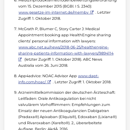
Medizinproduktemethodenbewertungsverordnung
vom 15. Dezember 2015 (BGBl. I S. 2340):
www.gesetze-im-internet.de/membv
. Letzter
Zugriff: 1. Oktober 2018.
McGrath P, Blumer C, Story Carter J: Medical
Appointment booking app HealthEngine sharing
clients’ personal information with lawyers:
www.abc.net.au/news/2018-06-25/healthengine-
sharing-patients-information-with-lawyers/9894114
(letzter Zugriff: 1. Oktober 2018). ABC News
Australia vom 26. Juni 2018.
App4advice: NOAC Advisor App
www.dapt-
info.com/noac/
. Letzter Zugriff: 1. Oktober 2018.
Arzneimittelkommission der deutschen Ärzteschaft:
Leitfaden: Orale Antikoagulation bei nicht
valvulärem Vorhofflimmern: Empfehlungen zum
Einsatz der neuen Antikoagulanzien Dabigatran
(Pradaxa®) Apixaban (Eliquis®), Edoxaban (Lixiana®)
und Rivaroxaban (Xarelto®). 2., überarbeitete
Auflage. Berlin: AkdÄ, 2016.