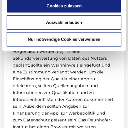
sollten, hat das Aktionsforum
Cookies zulassen
Gesundheitsinformationssystem e. V.
zusammengestellt: So sollten Informationen
Auswahl erlauben
zum Nutzen, zu Einschränkungen und Risiken
einer Gesundheits- oder Medizin-App
transparent, umfassend und verständlich an
Nur notwendige Cookies verwenden
prominenter Stelle und noch vor dem Download
vorgehalten werden (12). Ist eine
Sekundärverwertung von Daten des Nutzers
geplant, sollte ein Warnhinweis eingefügt und
eine Zustimmung verlangt werden. Um die
Einschätzung der Qualität einer App zu
erleichtern, sollten Quellenangaben und
Informationen zur Qualifikation und zu
Interessenkonflikten der Autoren dokumentiert
sein. Außerdem sollten Angaben zur
Finanzierung der App, zur Werbepolitik und
zum Datenschutz präsent sein. Das Fraunhofer-
Institut hat einen Browser mit weiteren