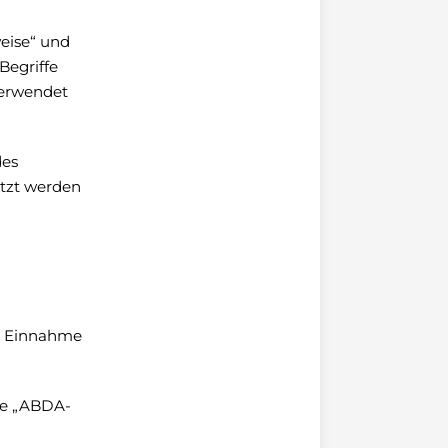
weise“ und
Begriffe
 verwendet
des
utzt werden
d Einnahme
ie „ABDA-