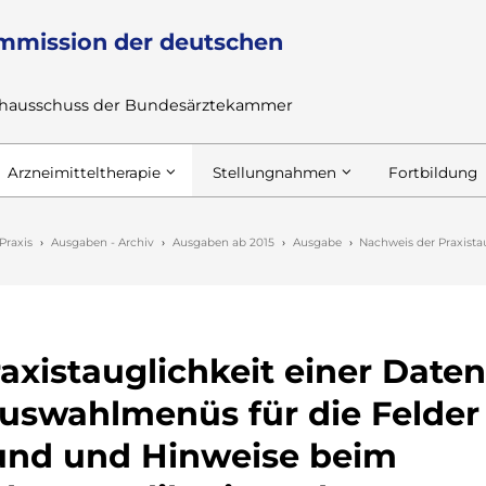
mmission der deutschen
achausschuss der Bundesärztekammer
Arzneimitteltherapie
Stellungnahmen
Fortbildung
Praxis
Ausgaben - Archiv
Ausgaben ab 2015
Ausgabe
Nachweis der Praxist
axistauglichkeit einer Date
Auswahlmenüs für die Felder
nd und Hinweise beim