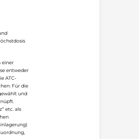
und
öchstdosis
 einer
iese entweder
ie ATC-
chen: Für die
 gewählt und
nüpft.
“ etc. als
chen
einlagerung)
 Zuordnung,