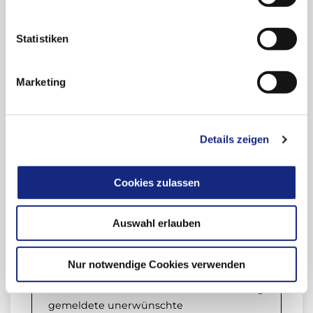
Kortikoiden, immunmodulierenden Substanzen,
Antipsychotika, Antiepileptika, Opioiden und
Statistiken
Beta-2-Rezeptoragonisten. Plausible pathogene
Mechanismen waren Veränderungen des
Marketing
Speichelflusses und dessen Zusammensetzung
bei 54 (61,4 %) (u. a. Buprenorphin/Naloxon,
Paracetamol/Phenylepinephrin,
Acetylsalicylsäure/Chlorphenamin/Phenylepinephrin),
Details zeigen
des Knochenmetabolismus bei 31 (35,2 %)
(Bisphosphonate), Hyperglykämie bei 32 (36,4 %)
Cookies zulassen
oder Immunsuppression bei 23 (26,1 %) Stoffen.
Für neun Medikamente (10,2 %) konnte keine
plausible Erklärung gefunden werden.
Auswahl erlauben
Fazit für die Praxis
Nur notwendige Cookies verwenden
Karies ist wahrscheinlich eine nicht häufig
gemeldete unerwünschte