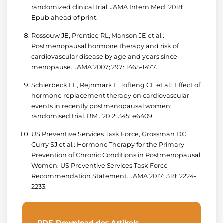
randomized clinical trial. JAMA Intern Med. 2018;
Epub ahead of print.
Rossouw JE, Prentice RL, Manson JE et al.:
Postmenopausal hormone therapy and risk of
cardiovascular disease by age and years since
menopause. JAMA 2007; 297: 1465-1477.
Schierbeck LL, Rejnmark L, Tofteng CL et al.: Effect of
hormone replacement therapy on cardiovascular
events in recently postmenopausal women:
randomised trial. BMJ 2012; 345: e6409.
US Preventive Services Task Force, Grossman DC,
Curry SJ et al.: Hormone Therapy for the Primary
Prevention of Chronic Conditions in Postmenopausal
Women: US Preventive Services Task Force
Recommendation Statement. JAMA 2017; 318: 2224-
2233.
PDF-Download des Artikels