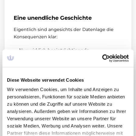
Eine unendliche Geschichte
Eigentlich sind angesichts der Datenlage die
Konsequenzen klar:
Nur wirklich beeinträchtigende
Wechseljahresbeschwerden systemisch
behandeln.
Eine systemische Hormontherapie so kurz wie
Diese Webseite verwendet Cookies
möglich durchführen.
Wir verwenden Cookies, um Inhalte und Anzeigen zu
Hormonmangelbedingte Urogenitalprobleme
personalisieren, Funktionen für soziale Medien anbieten
lokal behandeln (ob mit Hormonen oder
zu können und die Zugriffe auf unsere Website zu
ohne, ist nach aktueller Studienlage weiter zu
analysieren. Außerdem geben wir Informationen zu Ihrer
untersuchen (7)).
Verwendung unserer Website an unsere Partner für
soziale Medien, Werbung und Analysen weiter. Unsere
Von Langzeiteinnahme grundsätzlich abraten.
Partner führen diese Informationen möglicherweise mit