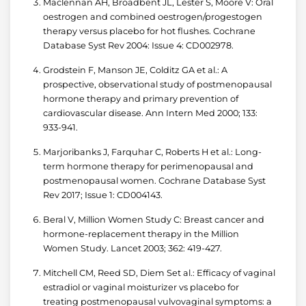
Maclennan AH, Broadbent JL, Lester S, Moore V: Oral
oestrogen and combined oestrogen/progestogen
therapy versus placebo for hot flushes. Cochrane
Database Syst Rev 2004: Issue 4: CD002978.
Grodstein F, Manson JE, Colditz GA et al.: A
prospective, observational study of postmenopausal
hormone therapy and primary prevention of
cardiovascular disease. Ann Intern Med 2000; 133:
933-941.
Marjoribanks J, Farquhar C, Roberts H et al.: Long-
term hormone therapy for perimenopausal and
postmenopausal women. Cochrane Database Syst
Rev 2017; Issue 1: CD004143.
Beral V, Million Women Study C: Breast cancer and
hormone-replacement therapy in the Million
Women Study. Lancet 2003; 362: 419-427.
Mitchell CM, Reed SD, Diem Set al.: Efficacy of vaginal
estradiol or vaginal moisturizer vs placebo for
treating postmenopausal vulvovaginal symptoms: a