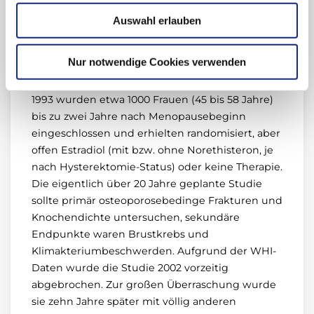
beobachtet. Post-hoc-Analysen wie diese haben
aber allenfalls hypothesenbildenden Charakter,
Auswahl erlauben
auch die Studienautoren betonten dies.
Nur notwendige Cookies verwenden
Mit größter Zurückhaltung muss eine Studie aus
Dänemark betrachtet werden (9). Von 1990 bis
1993 wurden etwa 1000 Frauen (45 bis 58 Jahre)
bis zu zwei Jahre nach Menopausebeginn
eingeschlossen und erhielten randomisiert, aber
offen Estradiol (mit bzw. ohne Norethisteron, je
nach Hysterektomie-Status) oder keine Therapie.
Die eigentlich über 20 Jahre geplante Studie
sollte primär osteoporosebedinge Frakturen und
Knochendichte untersuchen, sekundäre
Endpunkte waren Brustkrebs und
Klimakteriumbeschwerden. Aufgrund der WHI-
Daten wurde die Studie 2002 vorzeitig
abgebrochen. Zur großen Überraschung wurde
sie zehn Jahre später mit völlig anderen