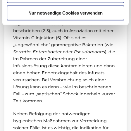
unterschiedliche Mikroorganismen. Leider
gelang im vorliegenden Fall kein
Nur notwendige Cookies verwenden
Erregernachweis. Fälle einer solchen
sogenannten Infusatsepsis sind in der Literatur
beschrieben (2-5), auch in Assoziation mit einer
Vitamin-C-Injektion (6). Oft sind es
„ungewöhnliche“ gramnegative Bakterien (wie
Serratia
,
Enterobacter
oder
Pseudomonas
), die
im Rahmen der Zubereitung einer
Infusionslösung diese kontaminieren und dann
einen hohen Endotoxingehalt des Infusats
verursachen. Bei Verabreichung solch einer
Lösung kann es dann – wie im beschriebenen
Fall – zum „septischen“ Schock innerhalb kurzer
Zeit kommen.
Neben Befolgung der notwendigen
hygienischen Maßnahmen zur Vermeidung
solcher Fälle, ist es wichtig, die Indikation für