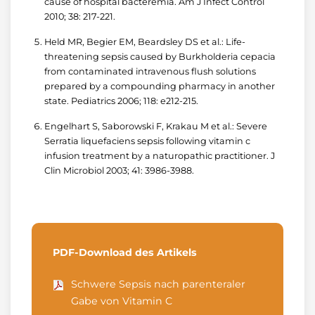
cause of hospital bacteremia. Am J Infect Control
2010; 38: 217-221.
Held MR, Begier EM, Beardsley DS et al.: Life-
threatening sepsis caused by Burkholderia cepacia
from contaminated intravenous flush solutions
prepared by a compounding pharmacy in another
state. Pediatrics 2006; 118: e212-215.
Engelhart S, Saborowski F, Krakau M et al.: Severe
Serratia liquefaciens sepsis following vitamin c
infusion treatment by a naturopathic practitioner. J
Clin Microbiol 2003; 41: 3986-3988.
PDF-Download des Artikels
Schwere Sepsis nach parenteraler
Gabe von Vitamin C