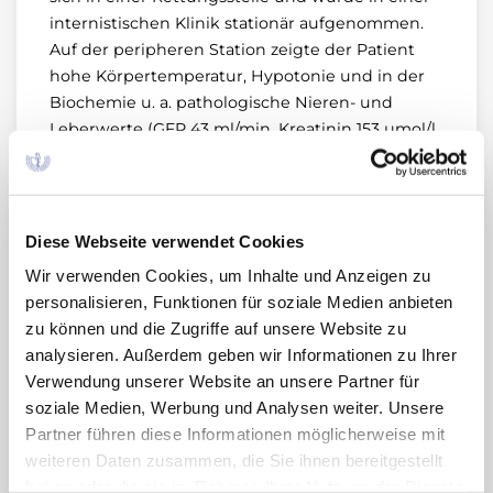
internistischen Klinik stationär aufgenommen.
Auf der peripheren Station zeigte der Patient
hohe Körpertemperatur, Hypotonie und in der
Biochemie u. a. pathologische Nieren- und
Leberwerte (GFR 43 ml/min, Kreatinin 153 µmol/l,
Harnstoff 13,03 mmol/l, Bilirubin gesamt 99,3
µmol/l, Bilirubin direkt 29,7 µmol/l, ASAT 5,8
µkat/l, ALAT 9,4 µkat/l, γ-GT 3,35 µkat/l, CRP 91
µmol/l, Leukozyten 17.600/µl (Neutrophile 97,3%),
Diese Webseite verwendet Cookies
Thrombozyten 114 Tsd./µl), sodass bei Hinweisen
Wir verwenden Cookies, um Inhalte und Anzeigen zu
auf beginnendes Multiorganversagen und
personalisieren, Funktionen für soziale Medien anbieten
Kreislaufinsuffizienz eine Verlegung auf die
zu können und die Zugriffe auf unsere Website zu
internistische Intensivstation erfolgen musste.
analysieren. Außerdem geben wir Informationen zu Ihrer
Dort stabilisierte sich der Patient anschließend
Verwendung unserer Website an unsere Partner für
unter intensiver Flüssigkeitszufuhr und
soziale Medien, Werbung und Analysen weiter. Unsere
Antibiotikatherapie – ohne Einsatz von
Partner führen diese Informationen möglicherweise mit
Katecholaminen. Im Verlauf entwickelte der
weiteren Daten zusammen, die Sie ihnen bereitgestellt
Patient rechtsseitige Oberbauchschmerzen. In
haben oder die sie im Rahmen Ihrer Nutzung der Dienste