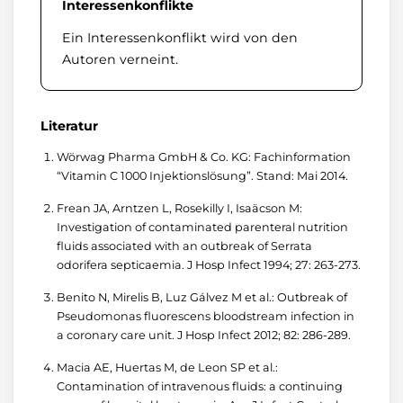
Interessenkonflikte
Ein Interessenkonflikt wird von den
Autoren verneint.
Literatur
Wörwag Pharma GmbH & Co. KG: Fachinformation
“Vitamin C 1000 Injektionslösung”. Stand: Mai 2014.
Frean JA, Arntzen L, Rosekilly I, Isaäcson M:
Investigation of contaminated parenteral nutrition
fluids associated with an outbreak of Serrata
odorifera septicaemia. J Hosp Infect 1994; 27: 263-273.
Benito N, Mirelis B, Luz Gálvez M et al.: Outbreak of
Pseudomonas fluorescens bloodstream infection in
a coronary care unit. J Hosp Infect 2012; 82: 286-289.
Macia AE, Huertas M, de Leon SP et al.:
Contamination of intravenous fluids: a continuing