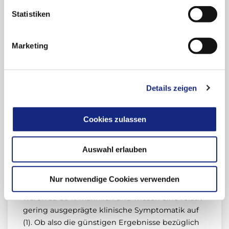
könnte auf diesem Unterschied beruhen; dies
bleibt jedoch vorerst eine Hypothese.
Statistiken
Marketing
Eingeschränkte Übertragbarkeit der
Studiendaten auf den Alltag
Die wichtigste Frage ist jedoch, inwieweit die
Details zeigen
Ergebnisse der klinischen Studie PARADIGM-HF
auf die Patienten in der täglichen Praxis
Cookies zulassen
übertragbar sind. Dies ist keineswegs klar, denn
das Patientenkollektiv in der Studie war alles
andere als typisch. In die Studie wurden sehr
Auswahl erlauben
selektierte und mit einem Durchschnittsalter
von 63 Jahren recht junge
Nur notwendige Cookies verwenden
Herzinsuffizienzpatienten eingeschlossen. Sie
waren zu 80 % männlich und wiesen eine relativ
gering ausgeprägte klinische Symptomatik auf
(1). Ob also die günstigen Ergebnisse bezüglich