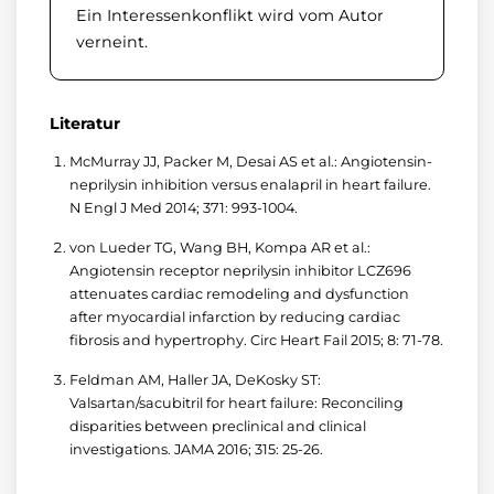
Ein Interessenkonflikt wird vom Autor
verneint.
Literatur
McMurray JJ, Packer M, Desai AS et al.: Angiotensin-
neprilysin inhibition versus enalapril in heart failure.
N Engl J Med 2014; 371: 993-1004.
von Lueder TG, Wang BH, Kompa AR et al.:
Angiotensin receptor neprilysin inhibitor LCZ696
attenuates cardiac remodeling and dysfunction
after myocardial infarction by reducing cardiac
fibrosis and hypertrophy. Circ Heart Fail 2015; 8: 71-78.
Feldman AM, Haller JA, DeKosky ST:
Valsartan/sacubitril for heart failure: Reconciling
disparities between preclinical and clinical
investigations. JAMA 2016; 315: 25-26.