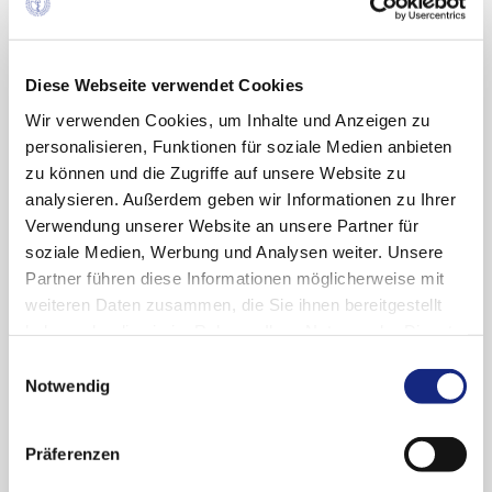
patientenrelevanten Vorteile auch in
Kombination von Sacubitril mit einem anderen
Angiotensinrezeptorantagonisten („Sartan“)
Diese Webseite verwendet Cookies
auftreten würden.
Wir verwenden Cookies, um Inhalte und Anzeigen zu
personalisieren, Funktionen für soziale Medien anbieten
Diese Frage ist interessant, da Sacubitril
zu können und die Zugriffe auf unsere Website zu
keineswegs der erste Vertreter dieser
analysieren. Außerdem geben wir Informationen zu Ihrer
Substanzgruppe ist. Mit Omapatrilat (geplanter
Verwendung unserer Website an unsere Partner für
Handelsname Vanlev®) scheiterte nach
soziale Medien, Werbung und Analysen weiter. Unsere
mehreren Anläufen endgültig 2003 ein früherer,
Partner führen diese Informationen möglicherweise mit
prominenter Vertreter der Neprilysin-Inhibitoren
weiteren Daten zusammen, die Sie ihnen bereitgestellt
am Zulassungsverfahren. Grund war eine zu
haben oder die sie im Rahmen Ihrer Nutzung der Dienste
hohe Rate an gefährlichen Angioödemen – bei
gesammelt haben. Sie geben Einwilligung zu unseren
wenig überzeugenden klinischen
Einwilligungsauswahl
Cookies, wenn Sie unsere Webseite weiterhin
Notwendig
Wirksamkeitsdaten. Omapatrilat besaß
nutzen.
Datenschutzerklärung
|
Impressum
allerdings auch ACE-inhibitorische
Eigenschaften. Dass Sacubitril in Kombination
Präferenzen
mit Valsartan nun günstigere Daten aufweist,