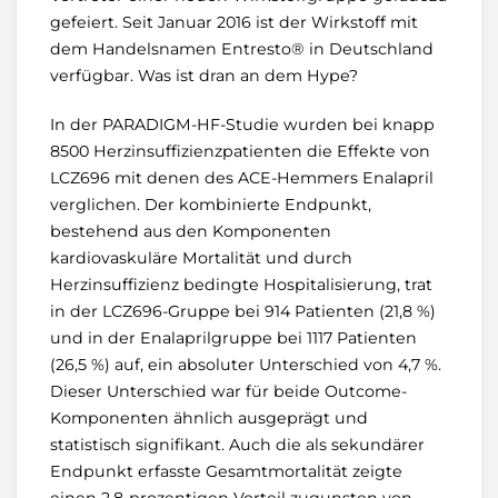
gefeiert. Seit Januar 2016 ist der Wirkstoff mit
dem Handelsnamen Entresto® in Deutschland
verfügbar. Was ist dran an dem Hype?
In der PARADIGM-HF-Studie wurden bei knapp
8500 Herzinsuffizienzpatienten die Effekte von
LCZ696 mit denen des ACE-Hemmers Enalapril
verglichen. Der kombinierte Endpunkt,
bestehend aus den Komponenten
kardiovaskuläre Mortalität und durch
Herzinsuffizienz bedingte Hospitalisierung, trat
in der LCZ696-Gruppe bei 914 Patienten (21,8 %)
und in der Enalaprilgruppe bei 1117 Patienten
(26,5 %) auf, ein absoluter Unterschied von 4,7 %.
Dieser Unterschied war für beide Outcome-
Komponenten ähnlich ausgeprägt und
statistisch signifikant. Auch die als sekundärer
Endpunkt erfasste Gesamtmortalität zeigte
einen 2,8-prozentigen Vorteil zugunsten von