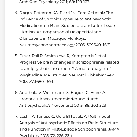
Arch Gen Psychiatry 2011; 68: 128-137.
Dorph-Petersen KA, Pierri JN, Perel JM et al.: The
Influence of Chronic Exposure to Antipsychotic
Medications on Brain Size before and after Tissue
Fixation: A Comparison of Haloperidol and
Olanzapine in Macaque Monkeys.
Neuropsychopharmacology 2005; 30:1649–1661.
Fusar-Poli P, Smieskova R, Kempton MJ et al.:
Progressive brain changes in schizophrenia related
to antipsychotic treatment? A meta-analysis of
longitudinal MRI studies. Neurosci Biobehav Rev.
2013; 37:1680-1691.
Aderhold V, Weinmann S, Hägele C, Heinz A:
Frontale Hirnvolumenminderung durch
Antipsychotika? Nervenarzt 2015; 86: 302-323.
Lesh TA, Tanase C, Geib BR et al.: A Multimodal
Analysis of Antipsychotic Effects on Brain Structure
and Function in First-Episode Schizophrenia. JAMA
Psychiatry 2015; 72: 226-234.