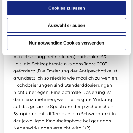
gilt, dass die minimale Dosierung gewählt
Cookies zulassen
werden sollte, die noch eine ausreichende
Besserung der Symptomatik bzw. einen
Auswahl erlauben
ausreichenden Rückfallschutz gewährleistet.
Eine höhere Dosierung würde lediglich das
Nebenwirkungsrisiko erhöhen. Dieses wird so
Nur notwendige Cookies verwenden
auch in der (mittlerweile abgelaufenen und in
Aktualisierung befindlichen) nationalen S3-
Leitlinie Schizophrenie aus dem Jahre 2005
gefordert: „Die Dosierung der Antipsychotika ist
grundsätzlich so niedrig wie möglich zu wählen.
Hochdosierungen sind Standarddosierungen
nicht überlegen. Eine optimale Dosierung ist
dann anzunehmen, wenn eine gute Wirkung
auf das gesamte Spektrum der psychotischen
Symptome mit differenziellem Schwerpunkt in
der jeweiligen Krankheitsphase bei geringen
Nebenwirkungen erreicht wird.“ (2).