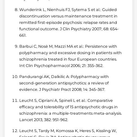
Wunderink L, Nienhuis FJ, Sytema S et al.: Guided
discontinuation versus maintenance treatment in
remitted first-episode psychosis: relapse rates and
functional outcome. J Clin Psychiatry 2007; 68: 654-
661.
Barbui C, Nosè M, Mazzi MA et al.: Persistence with
polypharmacy and excessive dosing in patients with
schizophrenia treated in four European countries.
Int Clin Psychopharmacol 2006; 21: 355–362.
Pandurangi AK, Dalkilic A: Polypharmacy with
second-generation antipsychotics: a review of
evidence. J Psychiatr Pract 2008; 14: 345–367.
Leucht S, Cipriani A, Spineli L et al.: Comparative
efficacy and tolerability of 15 antipsychotic drugs in
schizophrenia: a multiple-treatments meta-analysis.
Lancet 2013; 382: 951-962.
Leucht S, Tardy M, Komossa K, Heres S, Kissling W,