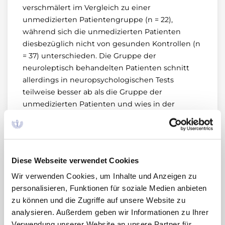
verschmälert im Vergleich zu einer
unmedizierten Patientengruppe (n = 22),
während sich die unmedizierten Patienten
diesbezüglich nicht von gesunden Kontrollen (n
= 37) unterschieden. Die Gruppe der
neuroleptisch behandelten Patienten schnitt
allerdings in neuropsychologischen Tests
teilweise besser ab als die Gruppe der
unmedizierten Patienten und wies in der
funktionellen Bildgebung (fMRT) in einigen
Regionen des präfrontalen Kortex eine höhere
Aktivität auf als die nicht medizierten Patienten.
Die Autoren schlussfolgern, dass rein
Diese Webseite verwendet Cookies
morphologische Ergebnisse mit Vorsicht zu
interpretieren sind (7).
Wir verwenden Cookies, um Inhalte und Anzeigen zu
personalisieren, Funktionen für soziale Medien anbieten
Die gleich zu Beginn des FAZ-Artikels geäußerte
zu können und die Zugriffe auf unsere Website zu
Aussage, dass die Prognose einer Schizophrenie
analysieren. Außerdem geben wir Informationen zu Ihrer
durch Absetzen der Medikation (auch gegen
Verwendung unserer Website an unsere Partner für