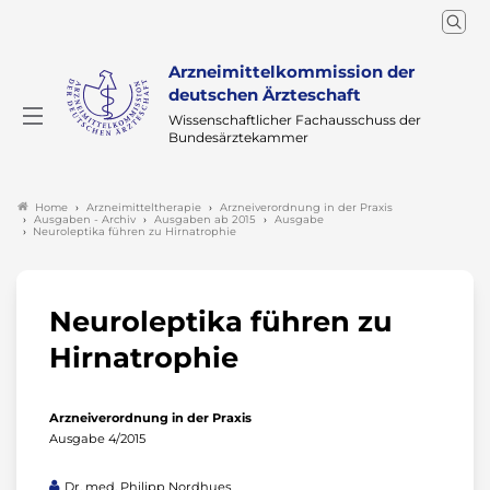
Arzneimittelkommission der
deutschen Ärzteschaft
Wissenschaftlicher Fachausschuss der
Bundesärztekammer
Arzneimitteltherapie
Arzneiverordnung in der Praxis
Home
Ausgaben - Archiv
Ausgaben ab 2015
Ausgabe
Neuroleptika führen zu Hirnatrophie
Neuroleptika führen zu
Hirnatrophie
Arzneiverordnung in der Praxis
Ausgabe 4/2015
Dr. med. Philipp Nordhues